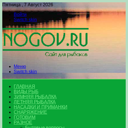
Пятница , 7 Август 2026
Войти
Switch skin
Меню
Switch skin
ГЛАВНАЯ
ВИДЫ РЫБ
ЗИМНЯЯ РЫБАЛКА
ЛЕТНЯЯ РЫБАЛКА
НАСАДКИ И ПРИМАНКИ
СНАРЯЖЕНИЕ
ГОТОВИМ
РАЗНОЕ
Бытовые вопросы