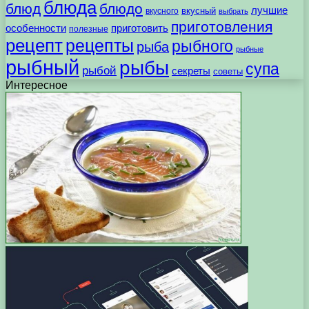
блюда
блюд
блюдо
лучшие
вкусного
вкусный
выбрать
приготовления
особенности
приготовить
полезные
рецепт
рецепты
рыбного
рыба
рыбные
рыбный
рыбы
супа
рыбой
секреты
советы
Интересное