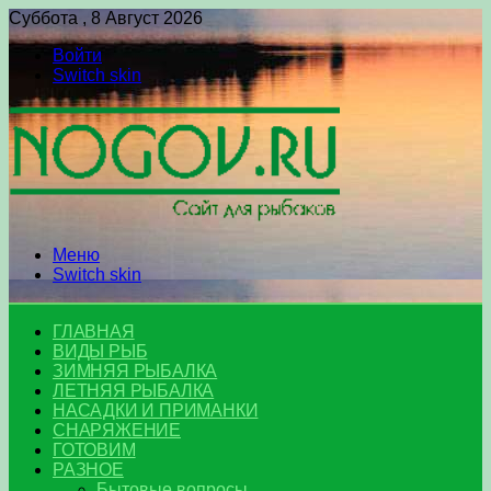
Суббота , 8 Август 2026
Войти
Switch skin
Меню
Switch skin
ГЛАВНАЯ
ВИДЫ РЫБ
ЗИМНЯЯ РЫБАЛКА
ЛЕТНЯЯ РЫБАЛКА
НАСАДКИ И ПРИМАНКИ
СНАРЯЖЕНИЕ
ГОТОВИМ
РАЗНОЕ
Бытовые вопросы