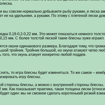
олеска.
и вы совсем нормально добываете рыбу руками, и леска ам
т не на удильнике, а руками. По этому с плетеной лески до
ядка 0,18-0,2-0,22 мм. Это может показаться немного толст
0,15 мм. С более толстой леской такие блесны хуже играют.
тся окуни одинакового размера. Благодаря тому, что грома
ьшой тройник. Тройник большой, но окуни атакуют четко люб
 того, что окунь атакует конкретно любой поддев.
снять, то игра блесны будет изменяться. То же самое – кем
изировать игру блесны.
ной стороны блесны, а можно с внутренней стороны блесны.
2 мм. Как показывает практика, такая толщина лески (относ
будет один: мы не сможем сделать коротенький резкий взма