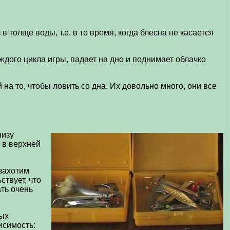
 толще воды, т.е. в то время, когда блесна не касается
аждого цикла игры, падает на дно и поднимает облачко
на то, чтобы ловить со дна. Их довольно много, они все
низу
 в верхней
 захотим
ствует, что
ть очень
мых
исимость: