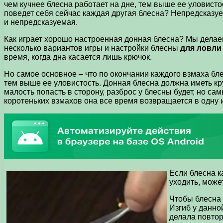
чем кучнее блесна работает на дне, тем выше ее уловисто
поведет себя сейчас каждая другая блесна? Непредсказуе
и непредсказуемая.
Как играет хорошо настроенная донная блесна? Мы делаем 
несколько вариантов игры и настройки блесны
для ловли
время, когда дна касается лишь крючок.
Но самое основное – что по окончании каждого взмаха блес
тем выше ее уловистость. Донная блесна должна иметь кру
малость попасть в сторону, разброс у блесны будет, но с
коротеньких взмахов она все время возвращается в одну и 
Если блесна к
уходить, може
Чтобы блесна 
Изгиб у данно
делала повтор