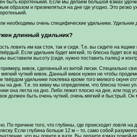
н быть коротенький. Если мы делаем большой взмах удочко
ым образом и приземляться на дне где угодно. Это резко у
оротенький.
ли необходимы очень специфические удильники. Удильник 
нужен длинный удильник?
ть ловить им как стоя, так и сидя. Т.е. вы сидите на ящик
твёрдый. Если удильник будет мягкий, то блесна будет все 
., мы выставили высоту (сидя, нужно поставить палец) и ко
 примеру, кивок, сделанный из витой лески. Специально сви
 мягкий чуткий кивок. Данный кивок нужен не чтобы проде
м твёрдом удильнике поклевка кроме того мелкого окуня от
 на дне. Т.е. по кивку мы определяем, что блесна точно уп
ии она легла на дно. Либо лежит плоско на дне, или под уг
ивок должен быть очень чуткий, очень мягкий и быстрый. Он
. По причине того, что глубины, где происходит ловля на 
леску. Если глубина больше 12 м – то, само собой разумеет
печатление, что вы ловите в вате. Вы делаете взмах помой-му