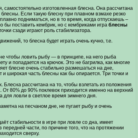
ая, самостоятельно изготовленная блесна. Она рассчитана
й блесны. Если такую блесну при плавном взмахе резко
 плавно подниматься, но в то время, когда отпускаешь –
ло бы поставить кембрик, но с кембриками игра
блесны
точки сзади играют роль стабилизатора.
жений, то блесна будет играть очень кучно, т.е.
не чтобы ловить рыбу — в принципе, на него рыба
ету и попадается на крючок. Это не багрилка, как многие
яет блесне очень стабильно размешаться на дне,
т и широкая часть блесны как бы опирается. Три точки и
. Блесна рассчитана на то, чтобы взлетать из положения
рх. От 80% до 90% поклевок приходится именно на верхний
а для ловли в светлое время зимнего дня.
заметна на песчаном дне, не пугает рыбу и очень
даёт стабильности в игре при ловле со дна, имеет
 передней части, по причине того, что на протяжении
находится сверху.