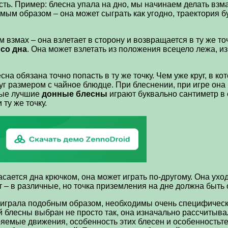
сть. Пример: блесна упала на дно, мы начинаем делать взма
мым образом – она может сыграть как угодно, траектория б
взмах – она взлетает в сторону и возвращается в ту же то
 со дна
. Она может взлетать из положения всецело лежа, из
на обязана точно попасть в ту же точку. Чем уже круг, в ко
г размером с чайное блюдце. При блеснении, при игре она 
амые лучшие
донные блесны
играют буквально сантиметр в с
ту же точку.
асается дна крючком, она может играть по-другому. Она ухо
т – в различные, но точка приземления на дне должна быть 
играла подобным образом, необходимы очень специфически
й блесны выбран не просто так, она изначально рассчитыва
яемые движения, особенность этих блесен и особенностьтех