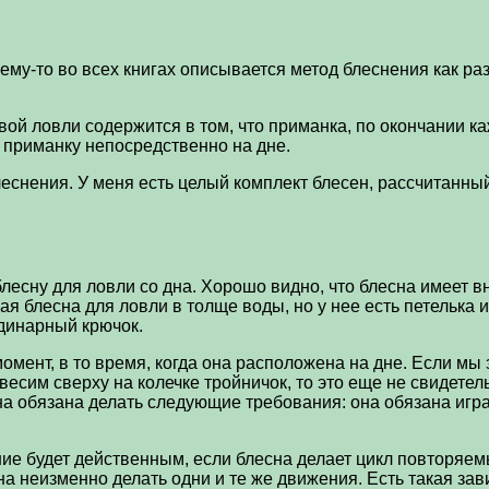
у-то во всех книгах описывается метод блеснения как раз в
говой ловли содержится в том, что приманка, по окончании к
ю приманку непосредственно на дне.
еснения. У меня есть целый комплект блесен, рассчитанный 
есну для ловли со дна. Хорошо видно, что блесна имеет в
я блесна для ловли в толще воды, но у нее есть петелька и
динарный крючок.
момент, в то время, когда она расположена на дне. Если мы
есим сверху на колечке тройничок, то это еще не свидетель
а обязана делать следующие требования: она обязана игра
ение будет действенным, если блесна делает цикл повторяе
ана неизменно делать одни и те же движения. Есть такая зав