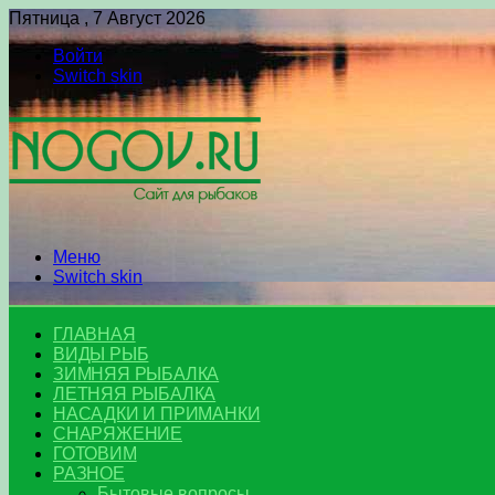
Пятница , 7 Август 2026
Войти
Switch skin
Меню
Switch skin
ГЛАВНАЯ
ВИДЫ РЫБ
ЗИМНЯЯ РЫБАЛКА
ЛЕТНЯЯ РЫБАЛКА
НАСАДКИ И ПРИМАНКИ
СНАРЯЖЕНИЕ
ГОТОВИМ
РАЗНОЕ
Бытовые вопросы