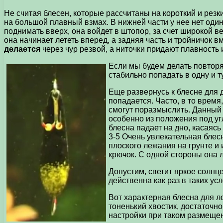
Не считая блесен, которые рассчитаны на короткий и резк
на большой плавный взмах. В нижней части у нее нет один
поднимать вверх, она войдет в штопор, за счет широкой ве
она начинает лететь вперед, а задняя часть и тройничок в
делается
через чур резвой, а ниточки придают плавность 
Если мы будем делать повторяе
стабильно попадать в одну и ту
Еще развернусь к блесне для 
попадается. Часто, в то время
смогут поразмыслить. Данный 
особенно из положения под угл
блесна падает на дно, касаясь
3-5 Очень увлекательная блес
плоского лежания на грунте и 
крючок. С одной стороны она 
Допустим, светит яркое солнце
действенна как раз в таких ус
Вот характерная блесна для ло
тоненький хвостик, достаточн
настройки при таком размещени