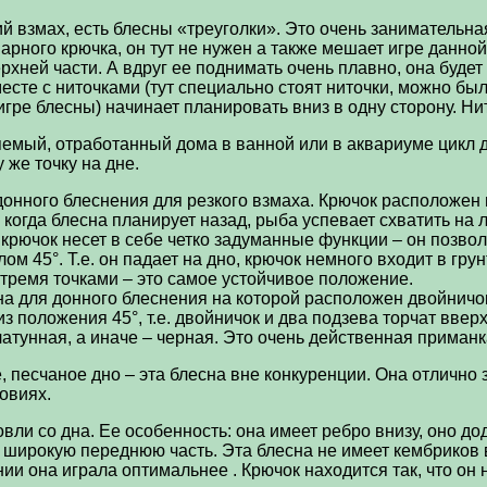
ий взмах, есть блесны «треуголки». Это очень занимательн
арного крючка, он тут не нужен а также мешает игре данно
рхней части. А вдруг ее поднимать очень плавно, она будет
месте с ниточками (тут специально стоят ниточки, можно бы
игре блесны) начинает планировать вниз в одну сторону. Ни
мый, отработанный дома в ванной или в аквариуме цикл дви
 же точку на дне.
донного блеснения для резкого взмаха. Крючок расположен 
, когда блесна планирует назад, рыба успевает схватить на л
крючок несет в себе четко задуманные функции – он позвол
ом 45°. Т.е. он падает на дно, крючок немного входит в грун
 тремя точками – это самое устойчивое положение.
на для донного блеснения на которой расположен двойничок
из положения 45°, т.е. двойничок и два подзева торчат вве
латунная, а иначе – черная. Это очень действенная приманк
, песчаное дно – эта блесна вне конкуренции. Она отлично 
ловиях.
вли со дна. Ее особенность: она имеет ребро внизу, оно до
о широкую переднюю часть. Эта блесна не имеет кембриков в
и она играла оптимальнее . Крючок находится так, что он 