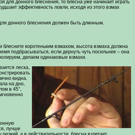
й для донного блеснения, то блесна уже начинает играть
худшает эффективность ловли, исходя из этого взмах
для донного блеснения должен быть длинным.
е и блесните коротеньким взмахом, высота взмаха должна
время подбрасываться, если дернуть чуть посильнее – она
нтролируем, делаем одинаковые взмахи.
вается леска,
монстрировать
лично видна.
ала на дно,
лом в 45°,
 мгновенно
донную
ся, лучше
 резкий, а в действительности, блесна взлетает