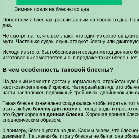
Зимняя ловля на блесны со дна
Поболтаем о блеснах, рассчитанным на ловлю со дна. Почем
дна.
Не смотря на то, что все знают, что один из секретов джи
мути. Частенько судак, окунь атакуют блесну или джигову
Исходя из этого, был обоснован и создан метод донного бл
изготовлены самостоятельно, в продаже таких блесен нет.
В чем особенность таковой блесны?
На данный момент я достану нормальную, отработанную бл
жесткозакрепленный крючок. На первый взгляд, это обычна
части расположен подвижный тройничок, двойничок или о
Такая блесна изначально создавалась чтобы играть в тот 
взять любую
блесну для ловли
в толще воды и просто пов
это будет хорошая
донная блесна
. Хорошая донная блесн
специфическим образом.
К примеру, блесна упала на дно. Как мы знаем, что блесн
движений. Т.е., какая бы игра у блесны не была, она обяз