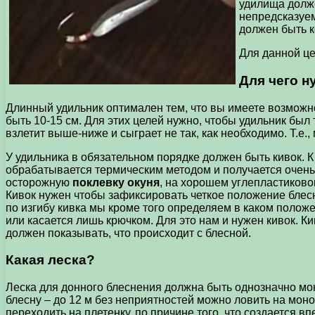
удилища долже
непредсказуем
должен быть к
Для данной це
Для чего 
Длинный удильник оптимален тем, что вы имеете возможнос
быть 10-15 см. Для этих целей нужно, чтобы удильник был 
взлетит выше-ниже и сыграет не так, как необходимо. Т.е
У удильника в обязательном порядке должен быть кивок. К
обрабатывается термическим методом и получается очень
осторожную
поклевку окуня
, на хорошем углепластиково
Кивок нужен чтобы зафиксировать четкое положение блесны
по изгибу кивка мы кроме того определяем в каком положен
или касается лишь крючком. Для это нам и нужен кивок. К
должен показывать, что происходит с блесной.
Какая леска?
Леска для донного блеснения должна быть однозначно моно
блесну – до 12 м без неприятностей можно ловить на моно
переходить на плетенку, по причине того, что создается в