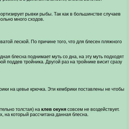
ортизирует рывки рыбы. Так как в большинстве случаев
вольно много сходов.
оватой леской. По причине того, что для блесен пляжного
дная блесна поднимает муть со дна, на эту муть подходят
ой поддев тройника. Другой раз на тройнике висит сразу
брики на цевье крючка. Эти кембрики поставлены не чтобы
ительно толстая) на
клев окуня
совсем не воздействует.
х, на который рассчитана данная блесна.