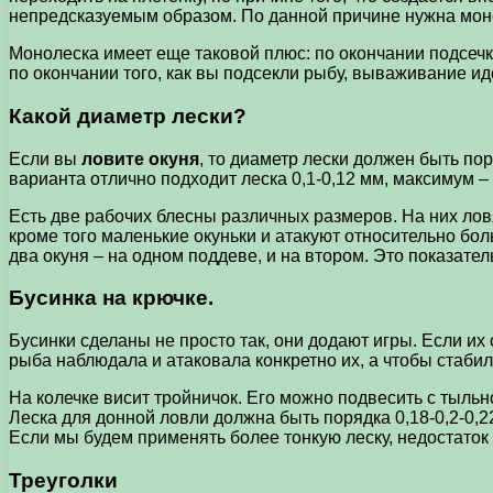
непредсказуемым образом. По данной причине нужна мон
Монолеска имеет еще таковой плюс: по окончании подсечк
по окончании того, как вы подсекли рыбу, вываживание иде
Какой диаметр лески?
Если вы
ловите окуня
, то диаметр лески должен быть пор
варианта отлично подходит леска 0,1-0,12 мм, максимум – 
Есть две рабочих блесны различных размеров. На них ловя
кроме того маленькие окуньки и атакуют относительно бол
два окуня – на одном поддеве, и на втором. Это показатель
Бусинка на крючке.
Бусинки сделаны не просто так, они додают игры. Если их 
рыба наблюдала и атаковала конкретно их, а чтобы стабил
На колечке висит тройничок. Его можно подвесить с тыль
Леска для донной ловли должна быть порядка 0,18-0,2-0,2
Если мы будем применять более тонкую леску, недостаток 
Треуголки