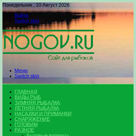
Понедельник , 10 Август 2026
Войти
Switch skin
Меню
Switch skin
ГЛАВНАЯ
ВИДЫ РЫБ
ЗИМНЯЯ РЫБАЛКА
ЛЕТНЯЯ РЫБАЛКА
НАСАДКИ И ПРИМАНКИ
СНАРЯЖЕНИЕ
ГОТОВИМ
РАЗНОЕ
Бытовые вопросы