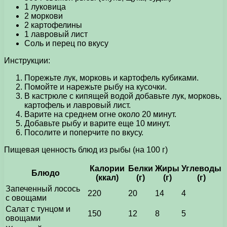
1 луковица
2 моркови
2 картофелины
1 лавровый лист
Соль и перец по вкусу
Инструкции:
Порежьте лук, морковь и картофель кубиками.
Помойте и нарежьте рыбу на кусочки.
В кастрюле с кипящей водой добавьте лук, морковь,
картофель и лавровый лист.
Варите на среднем огне около 20 минут.
Добавьте рыбу и варите еще 10 минут.
Посолите и поперчите по вкусу.
Пищевая ценность блюд из рыбы (на 100 г)
Калории
Белки
Жиры
Углеводы
Блюдо
(ккал)
(г)
(г)
(г)
Запеченный лосось
220
20
14
4
с овощами
Салат с тунцом и
150
12
8
5
овощами