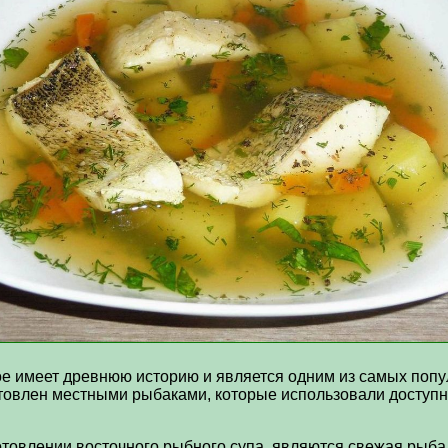
е имеет древнюю историю и является одним из самых попул
отовлен местными рыбаками, которые использовали доступн
товлении восточного рыбного супа, являются свежая рыба,