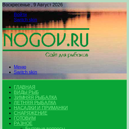
Воскресенье , 9 Август 2026
Войти
Switch skin
Меню
Switch skin
ГЛАВНАЯ
ВИДЫ РЫБ
ЗИМНЯЯ РЫБАЛКА
ЛЕТНЯЯ РЫБАЛКА
НАСАДКИ И ПРИМАНКИ
СНАРЯЖЕНИЕ
ГОТОВИМ
РАЗНОЕ
Бытовые вопросы