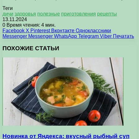
Теги
дичи
здоровья
полезные
приготовления
рецепты
13.11.2024
0
Время чтения: 4 мин.
Facebook
X
Pinterest
Вконтакте
Одноклассники
Messenger
Messenger
WhatsApp
Telegram
Viber
Печатать
ПОХОЖИЕ СТАТЬИ
Новинка от Яндекса: вкусный рыбный суп