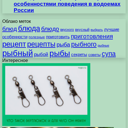
особенностями поведения в водоемах
России
Облако меток
блюда
блюд
блюдо
лучшие
вкусного
вкусный
выбрать
приготовления
особенности
приготовить
полезные
рецепт
рецепты
рыбного
рыба
рыбные
рыбный
рыбы
супа
рыбой
секреты
советы
Интересное