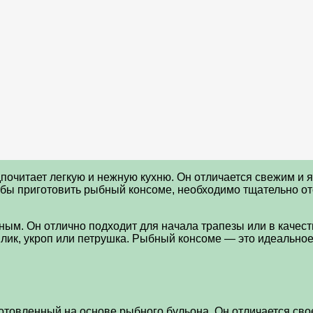
дпочитает легкую и нежную кухню. Он отличается свежим и
обы приготовить рыбный консоме, необходимо тщательно ото
ным. Он отлично подходит для начала трапезы или в качест
лик, укроп или петрушка. Рыбный консоме — это идеальное 
готовленный на основе рыбного бульона. Он отличается св