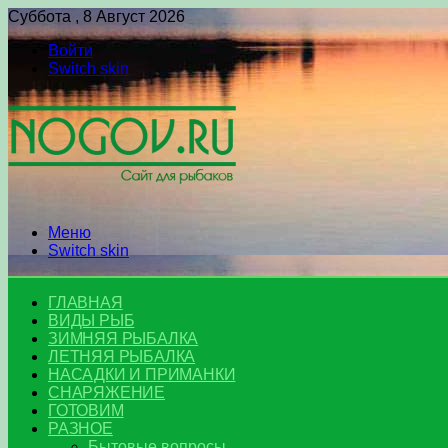
Суббота , 8 Август 2026
Войти
Switch skin
Меню
Switch skin
ГЛАВНАЯ
ВИДЫ РЫБ
ЗИМНЯЯ РЫБАЛКА
ЛЕТНЯЯ РЫБАЛКА
НАСАДКИ И ПРИМАНКИ
СНАРЯЖЕНИЕ
ГОТОВИМ
РАЗНОЕ
Бытовые вопросы