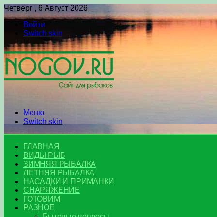
Четверг , 6 Август 2026
Войти
Switch skin
Меню
Switch skin
ГЛАВНАЯ
ВИДЫ РЫБ
ЗИМНЯЯ РЫБАЛКА
ЛЕТНЯЯ РЫБАЛКА
НАСАДКИ И ПРИМАНКИ
СНАРЯЖЕНИЕ
ГОТОВИМ
РАЗНОЕ
Бытовые вопросы