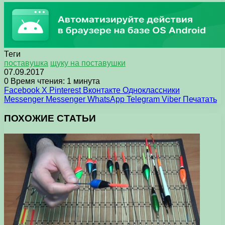
Теги
поставушка
щуку на поставушки
07.09.2017
0
Время чтения: 1 минута
Facebook
X
Pinterest
Вконтакте
Одноклассники
Messenger
Messenger
WhatsApp
Telegram
Viber
Печатать
ПОХОЖИЕ СТАТЬИ