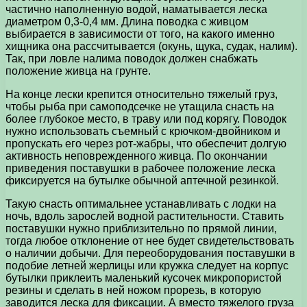
частично наполненную водой, наматывается леска
диаметром 0,3-0,4 мм. Длина поводка с живцом
выбирается в зависимости от того, на какого именно
хищника она рассчитывается (окунь, щука, судак, налим).
Так, при ловле налима поводок должен снабжать
положение живца на грунте.
На конце лески крепится относительно тяжелый груз,
чтобы рыба при самоподсечке не утащила снасть на
более глубокое место, в траву или под корягу. Поводок
нужно использовать съемный с крючком-двойником и
пропускать его через рот-жабры, что обеспечит долгую
активность неповрежденного живца. По окончании
приведения поставушки в рабочее положение леска
фиксируется на бутылке обычной аптечной резинкой.
Такую снасть оптимальнее устанавливать с лодки на
ночь, вдоль зарослей водной растительности. Ставить
поставушки нужно приблизительно по прямой линии,
тогда любое отклонение от нее будет свидетельствовать
о наличии добычи. Для переоборудования поставушки в
подобие летней жерлицы или кружка следует на корпус
бутылки приклеить маленький кусочек микропористой
резины и сделать в ней ножом прорезь, в которую
заводится леска для фиксации. А вместо тяжелого груза