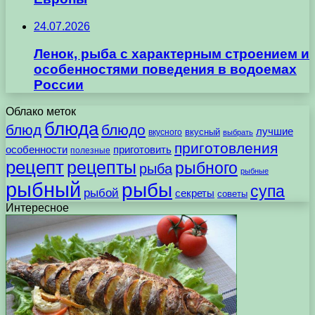
24.07.2026
Ленок, рыба с характерным строением и
особенностями поведения в водоемах
России
Облако меток
блюда
блюд
блюдо
лучшие
вкусного
вкусный
выбрать
приготовления
особенности
приготовить
полезные
рецепт
рецепты
рыбного
рыба
рыбные
рыбный
рыбы
супа
рыбой
секреты
советы
Интересное