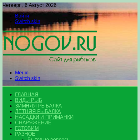
Четверг , 6 Август 2026
Войти
Switch skin
Меню
Switch skin
ГЛАВНАЯ
ВИДЫ РЫБ
ЗИМНЯЯ РЫБАЛКА
ЛЕТНЯЯ РЫБАЛКА
НАСАДКИ И ПРИМАНКИ
СНАРЯЖЕНИЕ
ГОТОВИМ
РАЗНОЕ
Бытовые вопросы