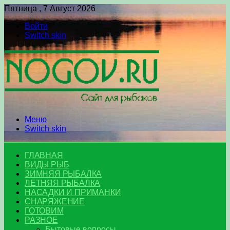
Пятница , 7 Август 2026
Войти
Switch skin
Меню
Switch skin
ГЛАВНАЯ
ВИДЫ РЫБ
ЗИМНЯЯ РЫБАЛКА
ЛЕТНЯЯ РЫБАЛКА
НАСАДКИ И ПРИМАНКИ
СНАРЯЖЕНИЕ
ГОТОВИМ
РАЗНОЕ
Бытовые вопросы