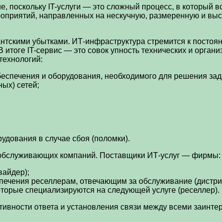
 поскольку IT-услуги — это сложный процесс, в который во
роприятий, направленных на нескучную, размеренную и в
антскими убытками. ИТ-инфраструктура стремится к посто
В итоге IT-сервис — это совок упность технических и орга
ехнологий:
еспечения и оборудования, необходимого для решения зад
ых) сетей;
дования в случае сбоя (поломки).
и обслуживающих компаний. Поставщики ИТ-услуг — фирмы:
вайдер);
печения реселлерам, отвечающим за обслуживание (дистри
оторые специализируются на следующей услуге (реселлер).
тивности ответа и установления связи между всеми заинт