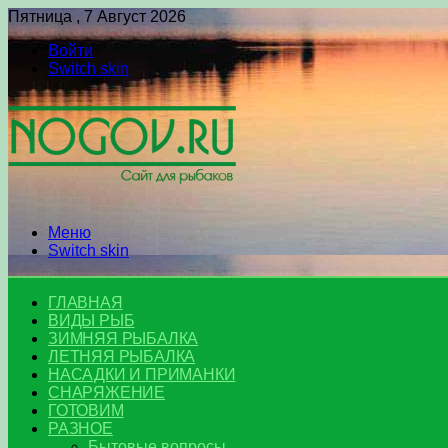
Пятница , 7 Август 2026
Войти
Switch skin
Меню
Switch skin
ГЛАВНАЯ
ВИДЫ РЫБ
ЗИМНЯЯ РЫБАЛКА
ЛЕТНЯЯ РЫБАЛКА
НАСАДКИ И ПРИМАНКИ
СНАРЯЖЕНИЕ
ГОТОВИМ
РАЗНОЕ
Бытовые вопросы