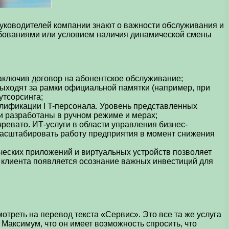
руководителей компании знают о важности обслуживания и
ебованиями или условием наличия динамической смены
аключив договор на абонентское обслуживание;
ыходят за рамки официальной памятки (например, при
утсорсинга;
лификации I T-персонала. Уровень представленных
и разработаны в ручном режиме и мерах;
евато. ИТ-услуги в области управления бизнес-
масштабировать работу предприятия в момент снижения
ческих приложений и виртуальных устройств позволяет
у клиента появляется осознание важных инвестиций для
мотреть на перевод текста «Сервис». Это все та же услуга
 Максимум, что он имеет возможность спросить, что