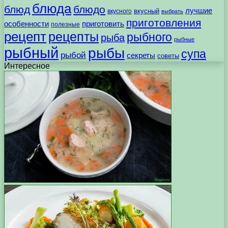
блюда
блюд
блюдо
лучшие
вкусного
вкусный
выбрать
приготовления
особенности
приготовить
полезные
рецепт
рецепты
рыбного
рыба
рыбные
рыбный
рыбы
супа
рыбой
секреты
советы
Интересное