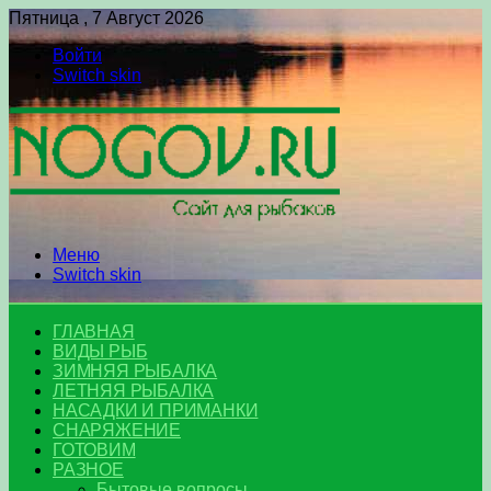
Пятница , 7 Август 2026
Войти
Switch skin
Меню
Switch skin
ГЛАВНАЯ
ВИДЫ РЫБ
ЗИМНЯЯ РЫБАЛКА
ЛЕТНЯЯ РЫБАЛКА
НАСАДКИ И ПРИМАНКИ
СНАРЯЖЕНИЕ
ГОТОВИМ
РАЗНОЕ
Бытовые вопросы