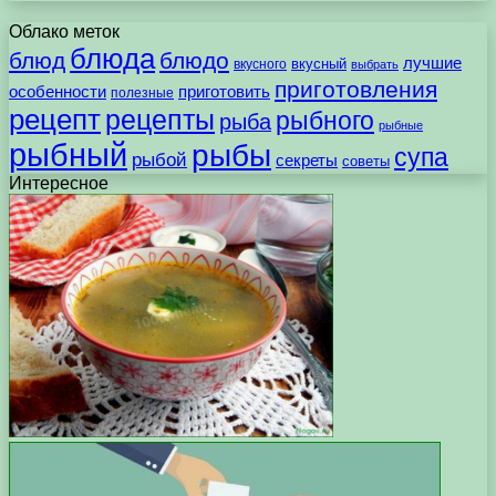
Облако меток
блюда
блюд
блюдо
лучшие
вкусного
вкусный
выбрать
приготовления
особенности
приготовить
полезные
рецепт
рецепты
рыбного
рыба
рыбные
рыбный
рыбы
супа
рыбой
секреты
советы
Интересное