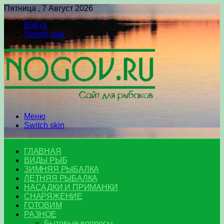
Пятница , 7 Август 2026
Войти
Switch skin
Меню
Switch skin
ГЛАВНАЯ
ВИДЫ РЫБ
ЗИМНЯЯ РЫБАЛКА
ЛЕТНЯЯ РЫБАЛКА
НАСАДКИ И ПРИМАНКИ
СНАРЯЖЕНИЕ
ГОТОВИМ
РАЗНОЕ
Бытовые вопросы