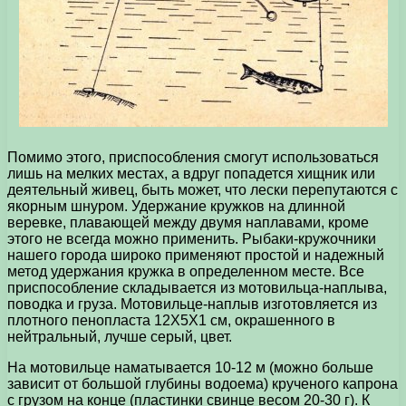
Помимо этого, приспособления смогут использоваться
лишь на мелких местах, а вдруг попадется хищник или
деятельный живец, быть может, что лески перепутаются с
якорным шнуром. Удержание кружков на длинной
веревке, плавающей между двумя наплавами, кроме
этого не всегда можно применить. Рыбаки-кружочники
нашего города широко применяют простой и надежный
метод удержания кружка в определенном месте. Все
приспособление складывается из мотовильца-наплыва,
поводка и груза. Мотовильце-наплыв изготовляется из
плотного пенопласта 12Х5Х1 см, окрашенного в
нейтральный, лучше серый, цвет.
На мотовильце наматывается 10-12 м (можно больше
зависит от большой глубины водоема) крученого капрона
с грузом на конце (пластинки свинце весом 20-30 г). К