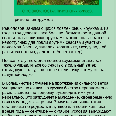
применения кружков
Рыболовов, занимающихся ловлей рыбы кружками, из
года в год делается все больше. Возможности данной
снасти только широки; кружками можно пользоваться в
недоступных для ловли другими снастями участках
водоемов (крепях, завалах, коряжнике, между водной
растительностью, далеко от берега и т. д.).
Но все, кто увлекается ловлей кружками, знают, как
тяжело управляться со снастью в сильный ветер,
громадную волну, при ловле в одиночку, к тому же на
надувной лодке.
В большинстве случаев на протяжении сильного ветра
учащаются поклевки, но кружки быстро неравномерно
расплываются по водоему, руководить ими уже
нереально. Это затрудняет наблюдение, своевременную
подсечку, ведет к зацепам. Значительно чаще такая
обстановка не редкость в лучшее для ловли хищника
время года — сентябре — октябре. Условия вынуждают
рыболова ставить кружки на якорь, удерживать их на