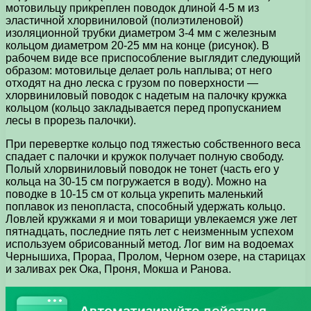
мотовильцу прикреплен поводок длиной 4-5 м из
эластичной хлорвиниловой (полиэтиленовой)
изоляционной трубки диаметром 3-4 мм с железным
кольцом диаметром 20-25 мм на конце (рисунок). В
рабочем виде все приспособление выглядит следующий
образом: мотовильце делает роль наплыва; от него
отходят на дно леска с грузом по поверхности —
хлорвиниловый поводок с надетым на палочку кружка
кольцом (кольцо закладывается перед пропусканием
лесы в прорезь палочки).
При перевертке кольцо под тяжестью собственного веса
спадает с палочки и кружок получает полную свободу.
Полый хлорвиниловый поводок не тонет (часть его у
кольца на 30-15 см погружается в воду). Можно на
поводке в 10-15 см от кольца укрепить маленький
поплавок из пенопласта, способный удержать кольцо.
Ловлей кружками я и мои товарищи увлекаемся уже лет
пятнадцать, последние пять лет с неизменным успехом
используем обрисованный метод. Лог вим на водоемах
Чернышиха, Прораа, Пролом, Черном озере, на старицах
и заливах рек Ока, Проня, Мокша и Ранова.