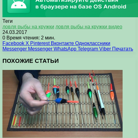
Теги
ловля рыбы на кружки
ловля рыбы на кружки видео
24.03.2017
0
Время чтения: 2 мин.
Facebook
X
Pinterest
Вконтакте
Одноклассники
Messenger
Messenger
WhatsApp
Telegram
Viber
Печатать
ПОХОЖИЕ СТАТЬИ