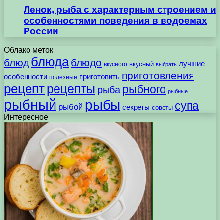
Ленок, рыба с характерным строением и
особенностями поведения в водоемах
России
Облако меток
блюда
блюд
блюдо
лучшие
вкусного
вкусный
выбрать
приготовления
особенности
приготовить
полезные
рецепт
рецепты
рыбного
рыба
рыбные
рыбный
рыбы
супа
рыбой
секреты
советы
Интересное