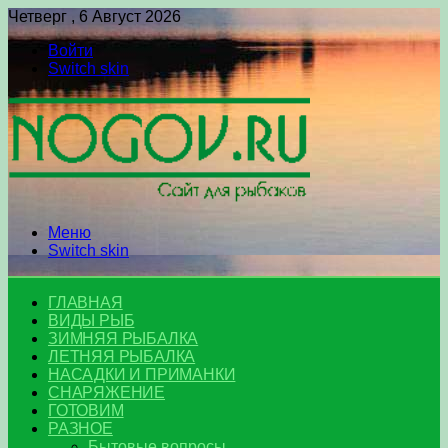
Четверг , 6 Август 2026
Войти
Switch skin
Меню
Switch skin
ГЛАВНАЯ
ВИДЫ РЫБ
ЗИМНЯЯ РЫБАЛКА
ЛЕТНЯЯ РЫБАЛКА
НАСАДКИ И ПРИМАНКИ
СНАРЯЖЕНИЕ
ГОТОВИМ
РАЗНОЕ
Бытовые вопросы