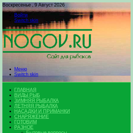
Воскресенье , 9 Август 2026
Войти
Switch skin
Меню
Switch skin
ГЛАВНАЯ
ВИДЫ РЫБ
ЗИМНЯЯ РЫБАЛКА
ЛЕТНЯЯ РЫБАЛКА
НАСАДКИ И ПРИМАНКИ
СНАРЯЖЕНИЕ
ГОТОВИМ
РАЗНОЕ
Бытовые вопросы