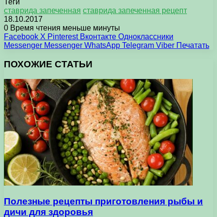
Теги
ставрида запеченная
ставрида запеченная рецепт
18.10.2017
0
Время чтения меньше минуты
Facebook
X
Pinterest
Вконтакте
Одноклассники
Messenger
Messenger
WhatsApp
Telegram
Viber
Печатать
ПОХОЖИЕ СТАТЬИ
Полезные рецепты приготовления рыбы и
дичи для здоровья