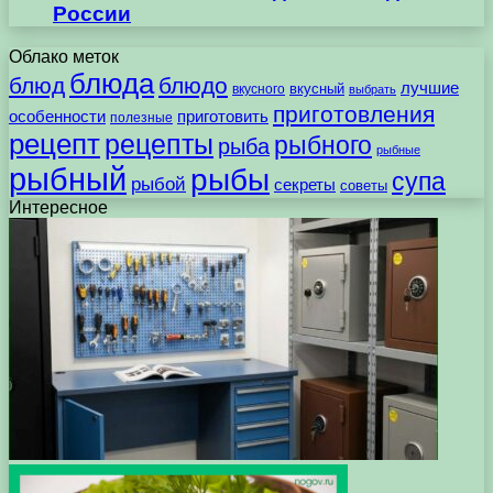
России
Облако меток
блюда
блюд
блюдо
лучшие
вкусного
вкусный
выбрать
приготовления
особенности
приготовить
полезные
рецепт
рецепты
рыбного
рыба
рыбные
рыбный
рыбы
супа
рыбой
секреты
советы
Интересное