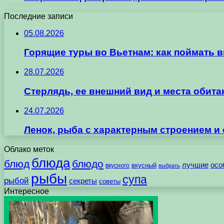
Последние записи
05.08.2026
Горящие туры во Вьетнам: как поймать 
28.07.2026
Стерлядь, ее внешний вид и места обит
24.07.2026
Ленок, рыба с характерным строением и
Облако меток
блюда
блюд
блюдо
лучшие
осо
вкусного
вкусный
выбрать
рыбы
супа
рыбой
секреты
советы
Интересное