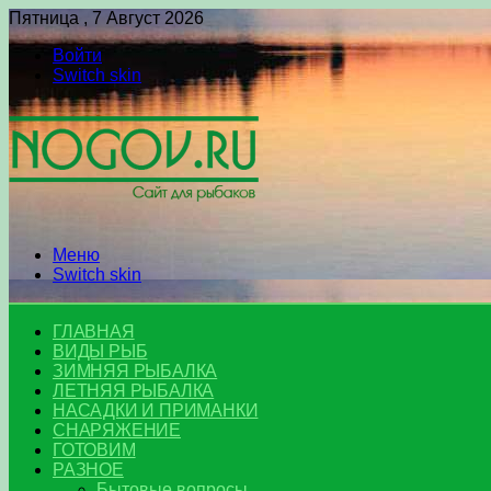
Пятница , 7 Август 2026
Войти
Switch skin
Меню
Switch skin
ГЛАВНАЯ
ВИДЫ РЫБ
ЗИМНЯЯ РЫБАЛКА
ЛЕТНЯЯ РЫБАЛКА
НАСАДКИ И ПРИМАНКИ
СНАРЯЖЕНИЕ
ГОТОВИМ
РАЗНОЕ
Бытовые вопросы