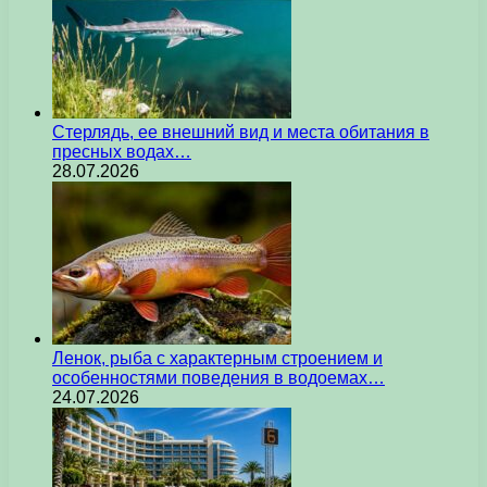
Стерлядь, ее внешний вид и места обитания в
пресных водах…
28.07.2026
Ленок, рыба с характерным строением и
особенностями поведения в водоемах…
24.07.2026