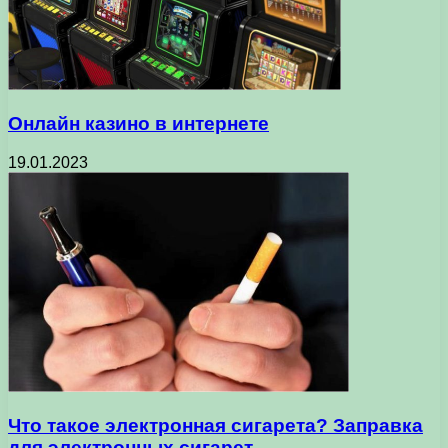
Онлайн казино в интернете
19.01.2023
Что такое электронная сигарета? Заправка
для электронных сигарет