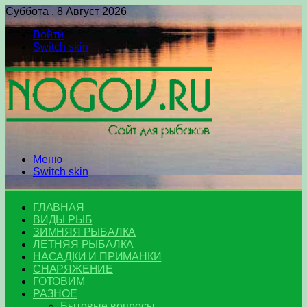
Суббота , 8 Август 2026
Войти
Switch skin
Меню
Switch skin
ГЛАВНАЯ
ВИДЫ РЫБ
ЗИМНЯЯ РЫБАЛКА
ЛЕТНЯЯ РЫБАЛКА
НАСАДКИ И ПРИМАНКИ
СНАРЯЖЕНИЕ
ГОТОВИМ
РАЗНОЕ
Бытовые вопросы