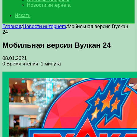
Новости интернета
Искать
Главная
/
Новости интернета
/
Мобильная версия Вулкан
24
Мобильная версия Вулкан 24
08.01.2021
0
Время чтения: 1 минута