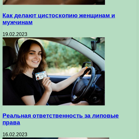
Как делают цистоскопию женщинам и
мужчинам
19.02.2023
Реальная ответственность за липовые
права
16.02.2023