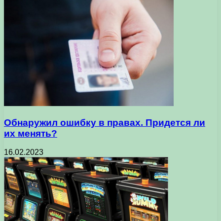
Обнаружил ошибку в правах. Придется ли
их менять?
16.02.2023