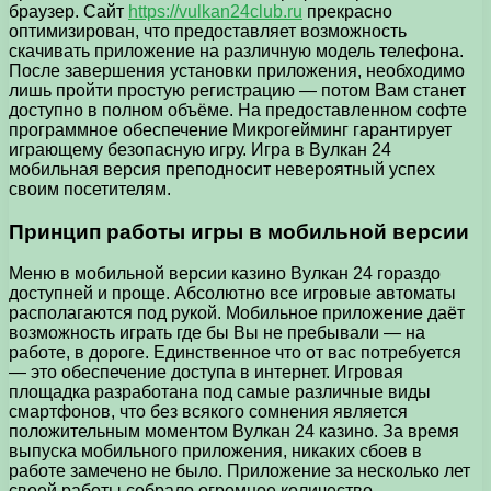
браузер. Сайт
https://vulkan24club.ru
прекрасно
оптимизирован, что предоставляет возможность
скачивать приложение на различную модель телефона.
После завершения установки приложения, необходимо
лишь пройти простую регистрацию — потом Вам станет
доступно в полном объёме. На предоставленном софте
программное обеспечение Микрогейминг гарантирует
играющему безопасную игру. Игра в Вулкан 24
мобильная версия преподносит невероятный успех
своим посетителям.
Принцип работы игры в мобильной версии
Меню в мобильной версии казино Вулкан 24 гораздо
доступней и проще. Абсолютно все игровые автоматы
располагаются под рукой. Мобильное приложение даёт
возможность играть где бы Вы не пребывали — на
работе, в дороге. Единственное что от вас потребуется
— это обеспечение доступа в интернет. Игровая
площадка разработана под самые различные виды
смартфонов, что без всякого сомнения является
положительным моментом Вулкан 24 казино. За время
выпуска мобильного приложения, никаких сбоев в
работе замечено не было. Приложение за несколько лет
своей работы собрало огромное количество