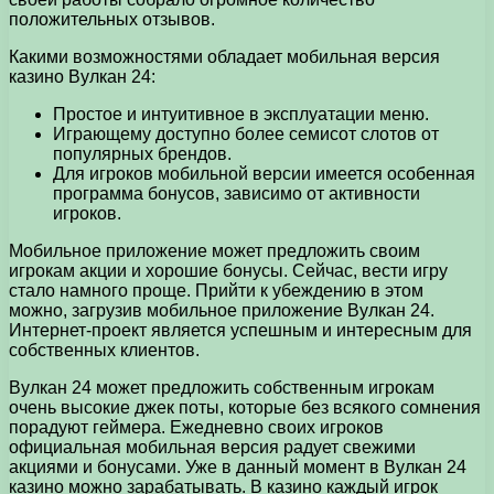
положительных отзывов.
Какими возможностями обладает мобильная версия
казино Вулкан 24:
Простое и интуитивное в эксплуатации меню.
Играющему доступно более семисот слотов от
популярных брендов.
Для игроков мобильной версии имеется особенная
программа бонусов, зависимо от активности
игроков.
Мобильное приложение может предложить своим
игрокам акции и хорошие бонусы. Сейчас, вести игру
стало намного проще. Прийти к убеждению в этом
можно, загрузив мобильное приложение Вулкан 24.
Интернет-проект является успешным и интересным для
собственных клиентов.
Вулкан 24 может предложить собственным игрокам
очень высокие джек поты, которые без всякого сомнения
порадуют геймера. Ежедневно своих игроков
официальная мобильная версия радует свежими
акциями и бонусами. Уже в данный момент в Вулкан 24
казино можно зарабатывать. В казино каждый игрок