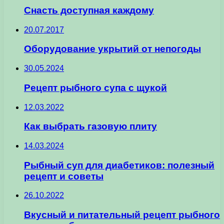
Снасть доступная каждому
20.07.2017
Оборудование укрытий от непогоды
30.05.2024
Рецепт рыбного супа с щукой
12.03.2022
Как выбрать газовую плиту
14.03.2024
Рыбный суп для диабетиков: полезный
рецепт и советы
26.10.2022
Вкусный и питательный рецепт рыбного