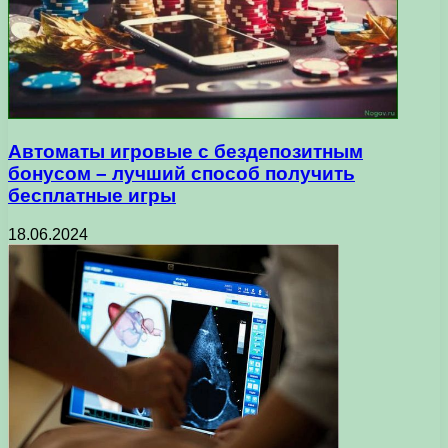
Автоматы игровые с бездепозитным
бонусом – лучший способ получить
бесплатные игры
18.06.2024