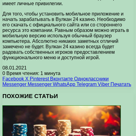
имеет личные привилегии.
Для того, чтобы установить мобильное приложение и
начать зарабатывать в Вулкан 24 казино. Необходимо
его скачать с официального сайта или со стороннего
ресурса это компании. Равным образом можно играть в
мобильную версию используя обычный браузер
компьютера. Абсолютно никаких заметных отличий
замечено не будет. Вулкан 24 казино всегда будет
радовать собственных игроков предоставлением
функционального меню и доступной игрой.
08.01.2021
0
Время чтения: 1 минута
Facebook
X
Pinterest
Вконтакте
Одноклассники
Messenger
Messenger
WhatsApp
Telegram
Viber
Печатать
ПОХОЖИЕ СТАТЬИ