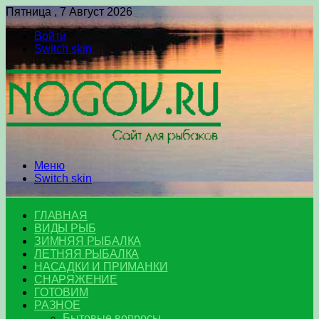
Пятница , 7 Август 2026
Войти
Switch skin
Меню
Switch skin
ГЛАВНАЯ
ВИДЫ РЫБ
ЗИМНЯЯ РЫБАЛКА
ЛЕТНЯЯ РЫБАЛКА
НАСАДКИ И ПРИМАНКИ
СНАРЯЖЕНИЕ
ГОТОВИМ
РАЗНОЕ
Бытовые вопросы