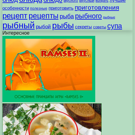
лучшие
вкусного
вкусный
выбрать
приготовления
особенности
приготовить
полезные
рецепт
рецепты
рыбного
рыба
рыбные
рыбный
рыбы
супа
рыбой
секреты
советы
Интересное