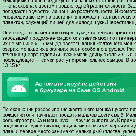
лежащими на дне среди кустов и разных остатков растени
— она сходна с цветом прошлогодней растительности. Зас
попадают на участки, лишенные растительности. Икромета
«подвешиваются» на растения и проходят так именуемую с
планктон, служащий пищей для молоди щуки. Нерестили
Они поедают выметанную икру щуки, что неблагоприятно о
зародышей продолжается долго: в зависимости от темпер
их не меньше 6—7 мм. До рассасывания желточного мешка
озерах, меньше их в заливах рек и особенно в руслах. Ра
течении Днепра годовики щуки имели длину около 28—35 с
последующие — самки растут стремительнее самцов. В во
13-15 кг.
По окончании рассасывания желточного мешка щурята пи
рождения они начинают поедать мальков других рыб. Маль
роль играет рыба и меньшую — другие животные. К приме
поденками, ручейниками, водяными осликами, червями и 
план, и первое место занимают мальки рыб (плотва, уклея