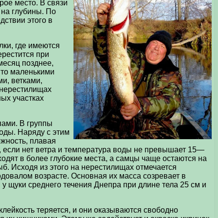
рое место. В связи
 на глубины. По
дствии этого в
лки, где имеются
ерестится при
месяц позднее,
ыто маленькими
и, ветками,
а нерестилищах
ных участках
пами. В группы
оды. Наряду с этим
ожность, плавая
й, если нет ветра и температура воды не превышает 15—
уходят в более глубокие места, а самцы чаще остаются на
б. Исходя из этого на нерестилищах отмечается
довалом возрасте. Основная их масса созревает в
, у щуки среднего течения Днепра при длине тела 25 см и
клейкость теряется, и они оказываются свободно