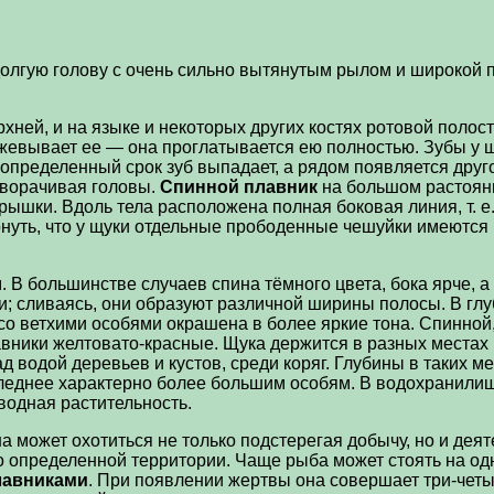
долгую голову с очень сильно вытянутым рылом и широкой 
хней, и на языке и некоторых других костях ротовой полос
ежевывает ее — она проглатывается ею полностью. Зубы у
пределенный срок зуб выпадает, а рядом появляется другой
оворачивая головы.
Спинной плавник
на большом растояни
рышки. Вдоль тела расположена полная боковая линия, т. 
нуть, что у щуки отдельные прободенные чешуйки имеются 
В большинстве случаев спина тёмного цвета, бока ярче, а
 сливаясь, они образуют различной ширины полосы. В глуб
о ветхими особями окрашена в более яркие тона. Спинной
ники желтовато-красные. Щука держится в разных местах в
 водой деревьев и кустов, среди коряг. Глубины в таких ме
следнее характерно более большим особям. В водохранилища
водная растительность.
 может охотиться не только подстерегая добычу, но и деят
о определенной территории. Чаще рыба может стоять на од
лавниками
. При появлении жертвы она совершает три-четы