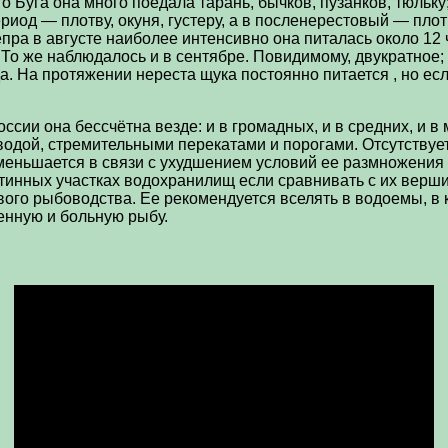
о Буга она много поедала тарань, бычков, пузанков, тюль
иод — плотву, окуня, густеру, а в посленерестовый — плотв
пра в августе наиболее интенсивно она питалась около 12 
 То же наблюдалось и в сентябре. Повидимому, двукратное;
. На протяжении нереста щука постоянно питается , но ес
сии она бессчётна везде: и в громадных, и в средних, и в м
 водой, стремительными перекатами и порогами. Отсутству
еньшается в связи с ухудшением условий ее размножения е
инных участках водохранилищ если сравнивать с их вершин
вого рыбоводства. Ее рекомендуется вселять в водоемы, в
енную и больную рыбу.