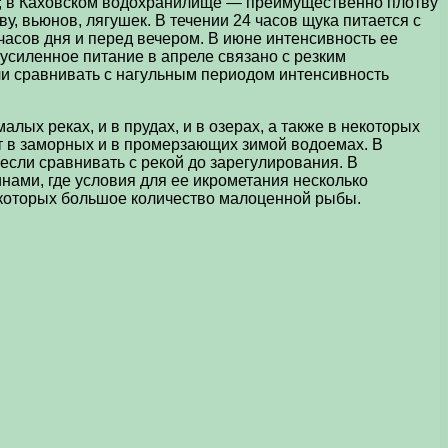
ку; в Каховском водохранилище — преимущественно плотву
у, вьюнов, лягушек. В течении 24 часов щука питается с
часов дня и перед вечером. В июне интенсивность ее
 усиленное питание в апреле связано с резким
ли сравнивать с нагульным периодом интенсивность
алых реках, и в прудах, и в озерах, а также в некоторых
ет в заморных и в промерзающих зимой водоемах. В
сли сравнивать с рекой до зарегулирования. В
ами, где условия для ее икрометания несколько
 которых большое количество малоценной рыбы.