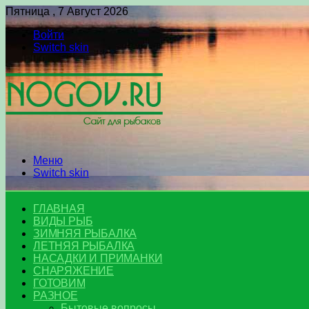
Пятница , 7 Август 2026
Войти
Switch skin
Меню
Switch skin
ГЛАВНАЯ
ВИДЫ РЫБ
ЗИМНЯЯ РЫБАЛКА
ЛЕТНЯЯ РЫБАЛКА
НАСАДКИ И ПРИМАНКИ
СНАРЯЖЕНИЕ
ГОТОВИМ
РАЗНОЕ
Бытовые вопросы