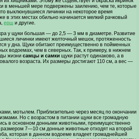
я их хищниками. Этому же содействует и окраска икринок
нки в меньшей мере подвержены заилению, чем те, которые
 что выклюнувшиеся личинки на некоторое время
же в этих местах обильно начинается мелкий рачковый
а,
ерш
и другие.
ра у щуки большая — до 2,5 — 3 мм в диаметре. Развитие
увшиеся личинки имеют желточный мешок, протяженность
тся у дна. Щуки обитают преимущественно в пойменных
ных водоемах, чем в северных. Так, к примеру, в нижнем
оды жизни
самцы и самки
щуки растут одинаково, а в
валого возраста. Их размеры достигают 110 см, а вес —
ами, мотылем. Приблизительно через месяц по окончании
измами. Но с возрастом в питании щуки все громадную
ались в основном донными животными, преимущественно
к размером 7—10 см донные животные отходят на второй
 рыба, которая в данном водоеме владеет громаднейшей