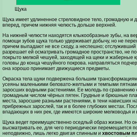
Щука
Щука имеет удлиненное стреловидное тело, громадную и 
вперед, причем нижняя челюсть дольше верхней.
На нижней челюсти находятся клыкообразные зубы, на вер
помощи зубов щука только удерживает добычу, но не пер
причем выпадают не все сходу, а неспешно; отслуживший о
разрешает ей осматривать громадное пространство, не п
покрыто мелкой чешуей, заходящей на щеки и жаберные к
головы до конца чешуйного покрова. направляться подчер
она хорошо принимает движущиеся предметы.
Окраска тела щуки подвержена большим трансформациям. 
усеяны маленькими беловато-желтыми и темпыми пятнами;
заросших водными растениями. Ее молодь по сравнению с
громадным числом чёрных пятен. Грудные и брюшные плав
места, заросшие разными растениями, в тени нависших над
прибрежных зарослей, так и в более глубоких местах. По
впадающих в них рек, где имеются широкие мелководья и 
Щука ведет преимущественно оседлый образ жизни. Но она
высматривать ее, для чего периодически перемещается п
неподвижно, лишь легко двигая спинным и
хвостовым п