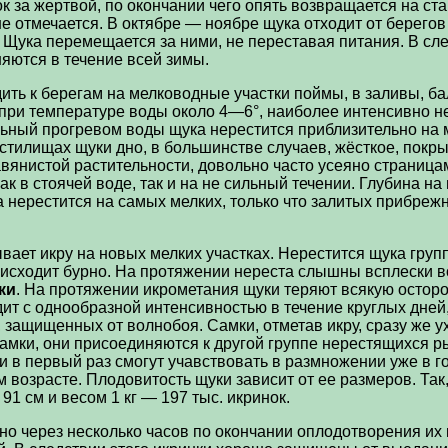
к за жертвой, по окончании чего опять возвращается на ста
е отмечается. В октябре — ноябре щука отходит от берегов
 Щука перемещается за ними, не переставая питания. В сле
яются в течение всей зимы.
ить к берегам на мелководные участки поймы, в заливы, ба
 при температуре воды около 4—6°, наиболее интенсивно н
льный прогревом воды щука нерестится приблизительно на 
естилищах щуки дно, в большинстве случаев, жёсткое, покр
вянистой растительности, довольно часто усеяно страницам
к в стоячей воде, так и на не сильный течении. Глубина н
 нерестится на самых мелких, только что залитых прибреж
ает икру на новых мелких участках. Нерестится щука груп
оисходит бурно. На протяжении нереста слышны всплески в
ки
. На протяжении икрометания щуки теряют всякую остор
одит с однообразной интенсивностью в течение круглых дне
х, защищенных от волнобоя. Самки, отметав икру, сразу же 
амки, они присоединяются к другой группе нерестящихся ры
в первый раз смогут учавствовать в размножении уже в го
м возрасте. Плодовитость щуки зависит от ее размеров. Так
 91 см и весом 1 кг — 197 тыс. икринок.
о через несколько часов по окончании оплодотворения их 