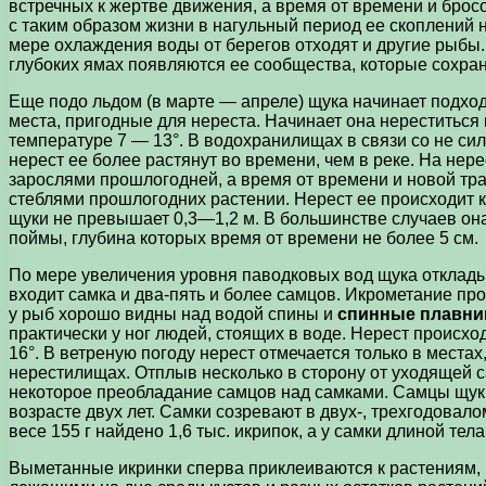
встречных к жертве движения, а время от времени и бросо
с таким образом жизни в нагульный период ее скоплений н
мере охлаждения воды от берегов отходят и другие рыбы.
глубоких ямах появляются ее сообщества, которые сохран
Еще подо льдом (в марте — апреле) щука начинает подход
места, пригодные для нереста. Начинает она нереститься
температуре 7 — 13°. В водохранилищах в связи со не си
нерест ее более растянут во времени, чем в реке. На нер
зарослями прошлогодней, а время от времени и новой тра
стеблями прошлогодних растении. Нерест ее происходит ка
щуки не превышает 0,3—1,2 м. В большинстве случаев она
поймы, глубина которых время от времени не более 5 см.
По мере увеличения уровня паводковых вод щука откладыв
входит самка и два-пять и более самцов. Икрометание пр
у рыб хорошо видны над водой спины и
спинные плавни
практически у ног людей, стоящих в воде. Нерест происх
16°. В ветреную погоду нерест отмечается только в места
нерестилищах. Отплыв несколько в сторону от уходящей с
некоторое преобладание самцов над самками. Самцы щуки 
возрасте двух лет. Самки созревают в двух-, трехгодовало
весе 155 г найдено 1,6 тыс. икрипок, а у самки длиной тела
Выметанные икринки сперва приклеиваются к растениям, н