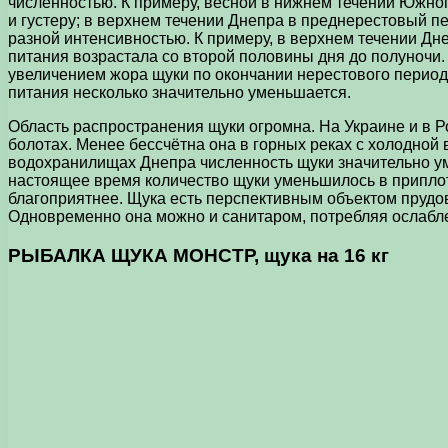
численностью. К примеру, весной в нижнем течении Южног
и густеру; в верхнем течении Днепра в преднерестовый пер
разной интенсивностью. К примеру, в верхнем течении Дне
питания возрастала со второй половины дня до полуночи.
увеличением жора щуки по окончании нерестового периода
питания несколько значительно уменьшается.
Область распространения щуки огромна. На Украине и в Рос
болотах. Менее бессчётна она в горных реках с холодной
водохранилищах Днепра численность щуки значительно ум
настоящее время количество щуки уменьшилось в приплот
благоприятнее. Щука есть перспективным объектом прудо
Одновременно она можно и санитаром, потребляя ослабл
РЫБАЛКА ЩУКА МОНСТР, щука на 16 кг