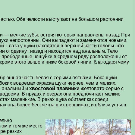
пастью. Обе челюсти выступают на большом растоянии
ти — мелкие зубы, острия которых направлены назад. При
 щуки непостоянны. Они выпадают и заменяются новыми,
. Глаза у щуки находятся в верхней части головы, что
и отодвинут назад и находится над анальным. Тело
е. прободенные чешуйки в среднем ряду расположены от
кроме этого выше и ниже боковой линии, благодаря чему
 брюшная часть белая с серыми пятнами. Бока щуки
оких водоемах окраска щуки чернее, чем в мелких,
, анальный и
хвостовой плавники
желтовато-серые с
одоема. В прудах и озерах она предпочитает мелкие
стах маленькие. В реках щука обитает как среди
х она более бессчётна в их вершинах, и вблизи устьев
ельно
ном и том же месте
ре резких