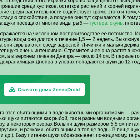
й. В следствии этого икринки хорошо защищены от выедани
трявшие среди кустиков, остатков растений и корней икри
ние среди растительности содействует кроме этого и тому,
тадию спокойствия, а позднее они тут скрываются. К тому 
ща щуки посещают многие виды рыб —
густера
,
окунь
, плотв
тражается на численном воспроизводстве ее потомства. Ик
атуры воды оно длится в течение 1,5 — 2 недель. Выклюн
 они скрываются среди зарослей. Личинки и мальки держа
стет щука очень интенсивно. Стремительнее она растет в юж
м, а в верхнем течении Днепра — около 14 см. В первые г
дохранилищах Днепра в уловах попадаются щуки до 12-годо
таются обитающими в воде животными организмами — рачк
ки щуки питаются как рыбой, так и разными водными орган
ру, в некоторых озерах Волыни щуки размером 5,5 см пит
другими, и рачками, обитающими в толще воды. В пище щу
 и др.). Базу питания щуки образовывает, по-видимому, та