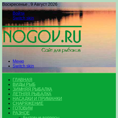
Воскресенье , 9 Август 2026
Войти
Switch skin
Меню
Switch skin
ГЛАВНАЯ
ВИДЫ РЫБ
ЗИМНЯЯ РЫБАЛКА
ЛЕТНЯЯ РЫБАЛКА
НАСАДКИ И ПРИМАНКИ
СНАРЯЖЕНИЕ
ГОТОВИМ
РАЗНОЕ
Бытовые вопросы