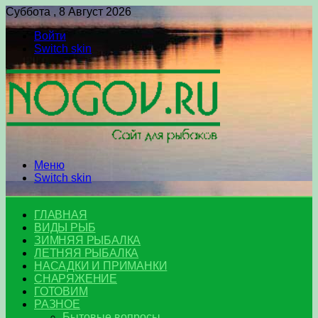
Суббота , 8 Август 2026
Войти
Switch skin
Меню
Switch skin
ГЛАВНАЯ
ВИДЫ РЫБ
ЗИМНЯЯ РЫБАЛКА
ЛЕТНЯЯ РЫБАЛКА
НАСАДКИ И ПРИМАНКИ
СНАРЯЖЕНИЕ
ГОТОВИМ
РАЗНОЕ
Бытовые вопросы