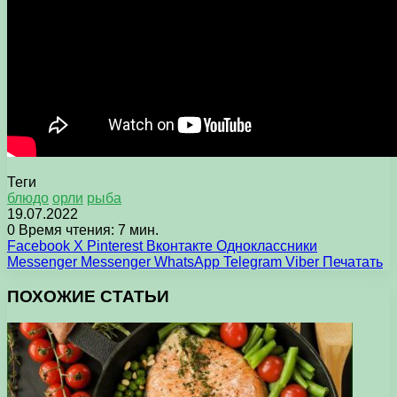
Теги
блюдо
орли
рыба
19.07.2022
0
Время чтения: 7 мин.
Facebook
X
Pinterest
Вконтакте
Одноклассники
Messenger
Messenger
WhatsApp
Telegram
Viber
Печатать
ПОХОЖИЕ СТАТЬИ