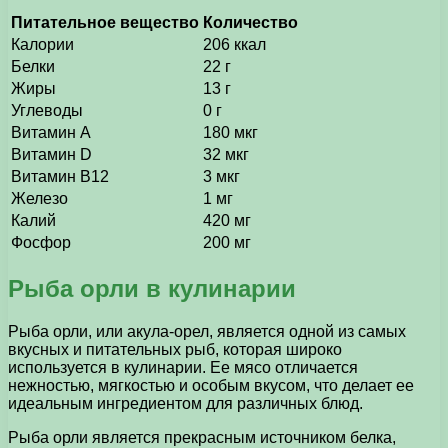
Питательное вещество
Количество
Калории
206 ккал
Белки
22 г
Жиры
13 г
Углеводы
0 г
Витамин А
180 мкг
Витамин D
32 мкг
Витамин В12
3 мкг
Железо
1 мг
Калий
420 мг
Фосфор
200 мг
Рыба орли в кулинарии
Рыба орли, или акула-орел, является одной из самых
вкусных и питательных рыб, которая широко
используется в кулинарии. Ее мясо отличается
нежностью, мягкостью и особым вкусом, что делает ее
идеальным ингредиентом для различных блюд.
Рыба орли является прекрасным источником белка,