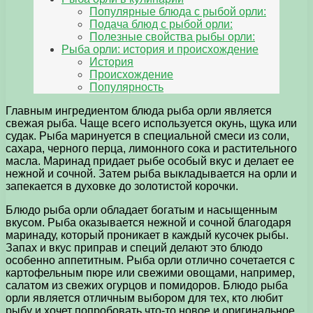
Популярные блюда с рыбой орли:
Подача блюд с рыбой орли:
Полезные свойства рыбы орли:
Рыба орли: история и происхождение
История
Происхождение
Популярность
Главным ингредиентом блюда рыба орли является
свежая рыба. Чаще всего используется окунь, щука или
судак. Рыба маринуется в специальной смеси из соли,
сахара, черного перца, лимонного сока и растительного
масла. Маринад придает рыбе особый вкус и делает ее
нежной и сочной. Затем рыба выкладывается на орли и
запекается в духовке до золотистой корочки.
Блюдо рыба орли обладает богатым и насыщенным
вкусом. Рыба оказывается нежной и сочной благодаря
маринаду, который проникает в каждый кусочек рыбы.
Запах и вкус приправ и специй делают это блюдо
особенно аппетитным. Рыба орли отлично сочетается с
картофельным пюре или свежими овощами, например,
салатом из свежих огурцов и помидоров. Блюдо рыба
орли является отличным выбором для тех, кто любит
рыбу и хочет попробовать что-то новое и оригинальное.