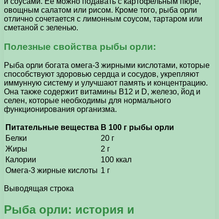
и соусами. Ее можно подавать с картофельным пюре,
овощным салатом или рисом. Кроме того, рыба орли
отлично сочетается с лимонным соусом, тартаром или
сметаной с зеленью.
Полезные свойства рыбы орли:
Рыба орли богата омега-3 жирными кислотами, которые
способствуют здоровью сердца и сосудов, укрепляют
иммунную систему и улучшают память и концентрацию.
Она также содержит витамины B12 и D, железо, йод и
селен, которые необходимы для нормального
функционирования организма.
Питательные вещества
В 100 г рыбы орли
Белки
20 г
Жиры
2 г
Калории
100 ккал
Омега-3 жирные кислоты
1 г
Выводящая строка
Рыба орли: история и