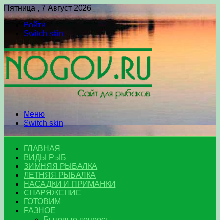
Пятница , 7 Август 2026
Войти
Switch skin
Меню
Switch skin
ГЛАВНАЯ
ВИДЫ РЫБ
ЗИМНЯЯ РЫБАЛКА
ЛЕТНЯЯ РЫБАЛКА
НАСАДКИ И ПРИМАНКИ
СНАРЯЖЕНИЕ
ГОТОВИМ
РАЗНОЕ
Бытовые вопросы