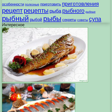
приготовления
особенности
приготовить
полезные
рецепт
рецепты
рыбного
рыба
рыбные
рыбный
рыбы
супа
рыбой
секреты
советы
Интересное