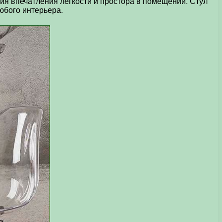
ния впечатления легкости и простора в помещении. Стул
юбого интерьера.