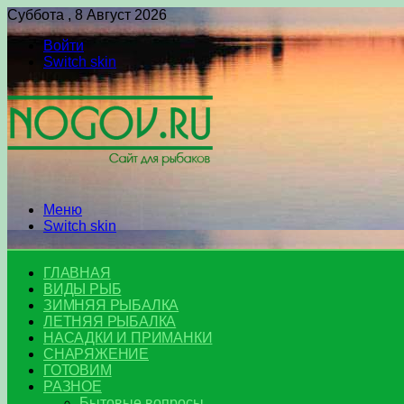
Суббота , 8 Август 2026
Войти
Switch skin
Меню
Switch skin
ГЛАВНАЯ
ВИДЫ РЫБ
ЗИМНЯЯ РЫБАЛКА
ЛЕТНЯЯ РЫБАЛКА
НАСАДКИ И ПРИМАНКИ
СНАРЯЖЕНИЕ
ГОТОВИМ
РАЗНОЕ
Бытовые вопросы