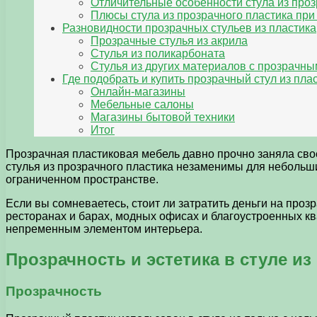
Отличительные особенности стула из проз
Плюсы стула из прозрачного пластика при
Разновидности прозрачных стульев из пластика
Прозрачные стулья из акрила
Стулья из поликарбоната
Стулья из других материалов с прозрачн
Где подобрать и купить прозрачный стул из пла
Онлайн-магазины
Мебельные салоны
Магазины бытовой техники
Итог
Прозрачная пластиковая мебель давно прочно заняла свое
стулья из прозрачного пластика незаменимы для небольши
ограниченном пространстве.
Если вы сомневаетесь, стоит ли затратить деньги на про
ресторанах и барах, модных офисах и благоустроенных ква
непременным элементом интерьера.
Прозрачность и эстетика в стуле из
Прозрачность