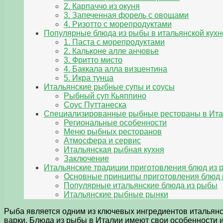
2. Карпаччо из окуня
3. Запеченная форель с овощами
4. Ризотто с морепродуктами
Популярные блюда из рыбы в итальянской кухн
1. Паста с морепродуктами
2. Кальконе алле анчовье
3. Фритто мисто
4. Баккала алла визцентина
5. Икра тунца
Итальянские рыбные супы и соусы
Рыбный суп Кьяппино
Соус Путтанеска
Специализированные рыбные рестораны в Ит
Региональные особенности
Меню рыбных ресторанов
Атмосфера и сервис
Итальянская рыбная кухня
Заключение
Итальянские традиции приготовления блюд из
Основные принципы приготовления блюд 
Популярные итальянские блюда из рыбы
Итальянские рыбные рынки
Рыба является одним из ключевых ингредиентов итальянск
варки. Блюда из рыбы в Италии имеют свои особенности 