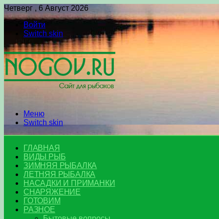
Четверг , 6 Август 2026
Войти
Switch skin
Меню
Switch skin
ГЛАВНАЯ
ВИДЫ РЫБ
ЗИМНЯЯ РЫБАЛКА
ЛЕТНЯЯ РЫБАЛКА
НАСАДКИ И ПРИМАНКИ
СНАРЯЖЕНИЕ
ГОТОВИМ
РАЗНОЕ
Бытовые вопросы