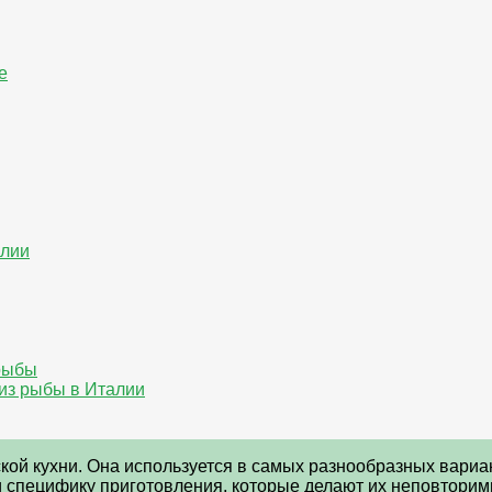
е
алии
 рыбы
из рыбы в Италии
ой кухни. Она используется в самых разнообразных вариа
и специфику приготовления, которые делают их неповтори