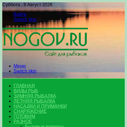
Суббота , 8 Август 2026
Войти
Switch skin
Меню
Switch skin
ГЛАВНАЯ
ВИДЫ РЫБ
ЗИМНЯЯ РЫБАЛКА
ЛЕТНЯЯ РЫБАЛКА
НАСАДКИ И ПРИМАНКИ
СНАРЯЖЕНИЕ
ГОТОВИМ
РАЗНОЕ
Бытовые вопросы