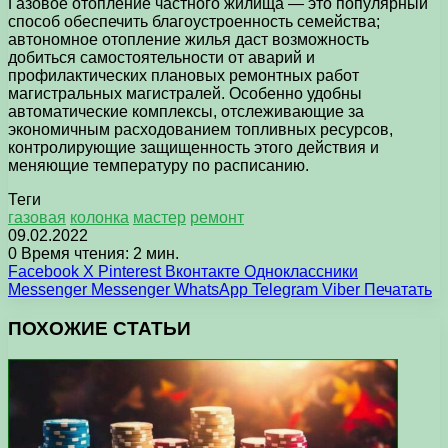
Газовое отопление частного жилища — это популярный
способ обеспечить благоустроенность семейства;
автономное отопление жилья даст возможность
добиться самостоятельности от аварий и
профилактических плановых ремонтных работ
магистральных магистралей. Особенно удобны
автоматические комплексы, отслеживающие за
экономичным расходованием топливных ресурсов,
контролирующие защищенность этого действия и
меняющие температуру по расписанию.
Теги
газовая
колонка
мастер
ремонт
09.02.2022
0
Время чтения: 2 мин.
Facebook
X
Pinterest
Вконтакте
Одноклассники
Messenger
Messenger
WhatsApp
Telegram
Viber
Печатать
ПОХОЖИЕ СТАТЬИ