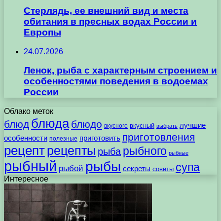
Стерлядь, ее внешний вид и места
обитания в пресных водах России и
Европы
24.07.2026
Ленок, рыба с характерным строением и
особенностями поведения в водоемах
России
Облако меток
блюда
блюд
блюдо
лучшие
вкусного
вкусный
выбрать
приготовления
особенности
приготовить
полезные
рецепт
рецепты
рыбного
рыба
рыбные
рыбный
рыбы
супа
рыбой
секреты
советы
Интересное