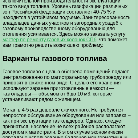
исключительной производительности эксплуатации
такого вида топлива. Уровень газификации различных
зон Российской федерации составляет 40-75 % и
находится в устойчивом подъеме. Заинтересованность
владельцев дачных участков и загородных усадеб к
газовому производственному оборудованию для
отопления усиливается. Здесь можно заказать услугу
мастер по ремонту газовых колонок СПб
, что поможет
вам грамотно решить возникшею проблему.
Варианты газового топлива
Газовое топливо с целью обогрева помещений подают
централизованно по магистральному трубопроводу или
привозят в сжиженном виде. С целью его хранения
используют заранее приготовленные емкости —
газгольдеры — объемом от 6 до 10 м3, которые
устанавливают рядом с жилищем.
Метан в 4-5 раз дешевле сжиженного. Не требуются
непростое обслуживание оборудования или заправка –
как при эксплуатации газгольдеров. Однако, следует
признаться, население не всех районов располагают
доступом к магистрали. В этом случае экономически
оправдано использование баллонов или герметичных