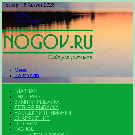
Четверг , 6 Август 2026
Войти
Switch skin
Меню
Switch skin
ГЛАВНАЯ
ВИДЫ РЫБ
ЗИМНЯЯ РЫБАЛКА
ЛЕТНЯЯ РЫБАЛКА
НАСАДКИ И ПРИМАНКИ
СНАРЯЖЕНИЕ
ГОТОВИМ
РАЗНОЕ
Бытовые вопросы