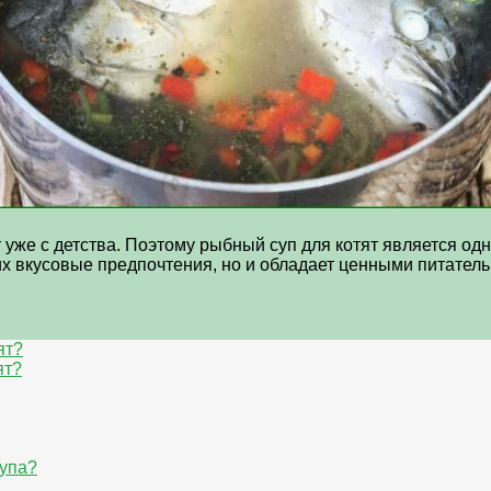
т уже с детства. Поэтому рыбный суп для котят является о
их вкусовые предпочтения, но и обладает ценными питател
ят?
ят?
супа?