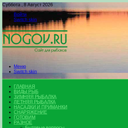
Суббота , 8 Август 2026
Войти
Switch skin
Меню
Switch skin
ГЛАВНАЯ
ВИДЫ РЫБ
ЗИМНЯЯ РЫБАЛКА
ЛЕТНЯЯ РЫБАЛКА
НАСАДКИ И ПРИМАНКИ
СНАРЯЖЕНИЕ
ГОТОВИМ
РАЗНОЕ
Бытовые вопросы