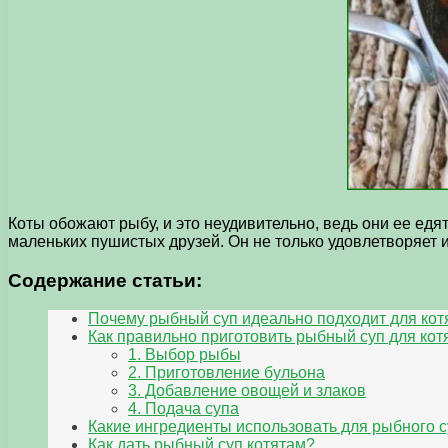
Коты обожают рыбу, и это неудивительно, ведь они ее едя
маленьких пушистых друзей. Он не только удовлетворяет 
Содержание статьи:
Почему рыбный суп идеально подходит для кот
Как правильно приготовить рыбный суп для кот
1. Выбор рыбы
2. Приготовление бульона
3. Добавление овощей и злаков
4. Подача супа
Какие ингредиенты использовать для рыбного 
Как дать рыбный суп котятам?