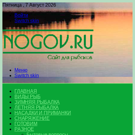
Пятница , 7 Август 2026
Войти
Switch skin
Меню
Switch skin
ГЛАВНАЯ
ВИДЫ РЫБ
ЗИМНЯЯ РЫБАЛКА
ЛЕТНЯЯ РЫБАЛКА
НАСАДКИ И ПРИМАНКИ
СНАРЯЖЕНИЕ
ГОТОВИМ
РАЗНОЕ
Бытовые вопросы