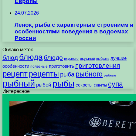
Европы
24.07.2026
Ленок, рыба с характерным строением и
особенностями поведения в водоемах
России
Облако меток
блюда
блюд
блюдо
лучшие
вкусного
вкусный
выбрать
приготовления
особенности
приготовить
полезные
рецепт
рецепты
рыбного
рыба
рыбные
рыбный
рыбы
супа
рыбой
секреты
советы
Интересное