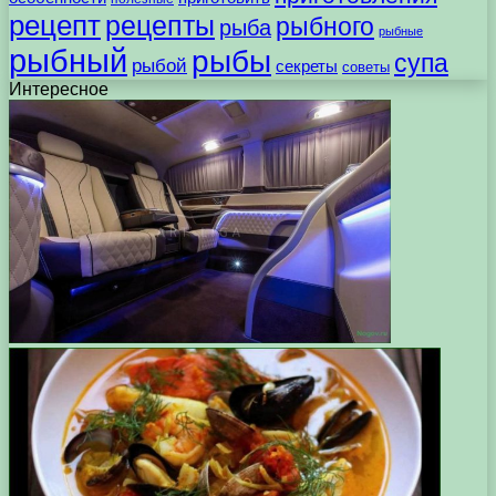
рецепт
рецепты
рыбного
рыба
рыбные
рыбный
рыбы
супа
рыбой
секреты
советы
Интересное