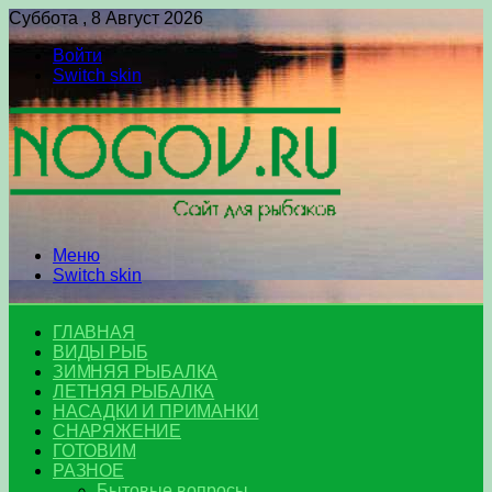
Суббота , 8 Август 2026
Войти
Switch skin
Меню
Switch skin
ГЛАВНАЯ
ВИДЫ РЫБ
ЗИМНЯЯ РЫБАЛКА
ЛЕТНЯЯ РЫБАЛКА
НАСАДКИ И ПРИМАНКИ
СНАРЯЖЕНИЕ
ГОТОВИМ
РАЗНОЕ
Бытовые вопросы