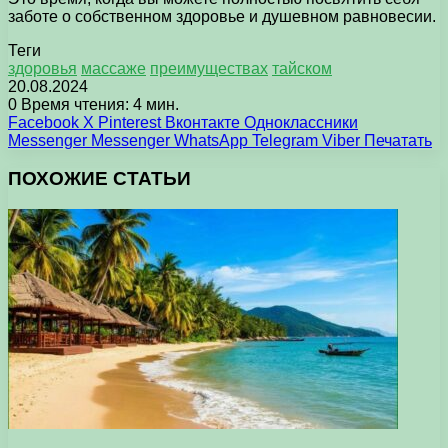
заботе о собственном здоровье и душевном равновесии.
Теги
здоровья
массаже
преимуществах
тайском
20.08.2024
0
Время чтения: 4 мин.
Facebook
X
Pinterest
Вконтакте
Одноклассники
Messenger
Messenger
WhatsApp
Telegram
Viber
Печатать
ПОХОЖИЕ СТАТЬИ