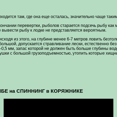
одится там, где она еще осталась, значительно чаще таким
кончании перевертки, рыболов старается подсечь рыбу как
ае вывести рыбу к лодке не представляется вероятным.
сходя из этого, на глубине менее 6-7 метров ловить безтол
большой, допускается стравливание лески, естественно без
-0,5 мм, запас которой не должен быть больше глубины во
вушки с большой грузоподъемностью, утопить которые хищни
ЫБЕ
на СПИННИНГ в КОРЯЖНИКЕ