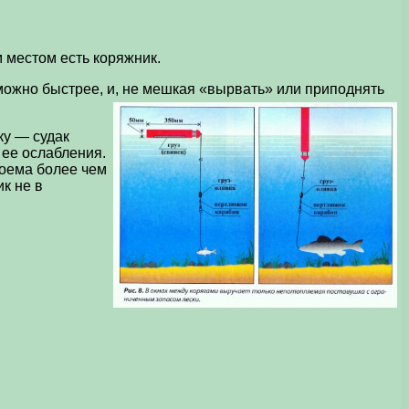
 местом есть коряжник.
 можно быстрее, и, не мешкая «вырвать» или приподнять
ку — судак
 ее ослабления.
доема более чем
к не в