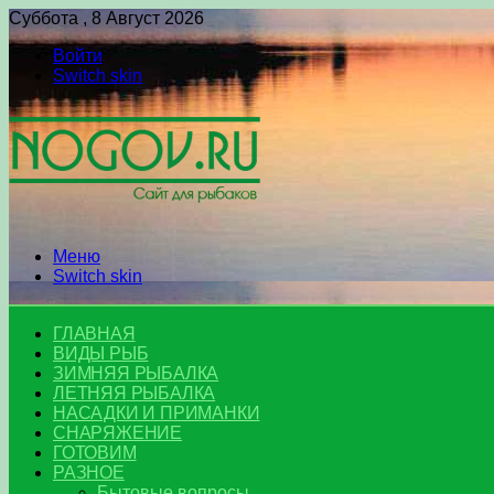
Суббота , 8 Август 2026
Войти
Switch skin
Меню
Switch skin
ГЛАВНАЯ
ВИДЫ РЫБ
ЗИМНЯЯ РЫБАЛКА
ЛЕТНЯЯ РЫБАЛКА
НАСАДКИ И ПРИМАНКИ
СНАРЯЖЕНИЕ
ГОТОВИМ
РАЗНОЕ
Бытовые вопросы