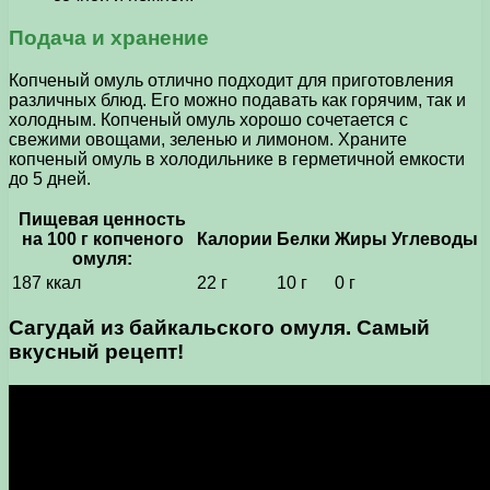
Подача и хранение
Копченый омуль отлично подходит для приготовления
различных блюд. Его можно подавать как горячим, так и
холодным. Копченый омуль хорошо сочетается с
свежими овощами, зеленью и лимоном. Храните
копченый омуль в холодильнике в герметичной емкости
до 5 дней.
Пищевая ценность
на 100 г копченого
Калории
Белки
Жиры
Углеводы
омуля:
187 ккал
22 г
10 г
0 г
Сагудай из байкальского омуля. Самый
вкусный рецепт!