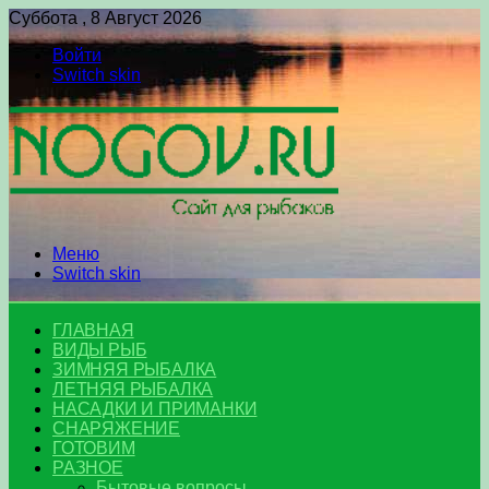
Суббота , 8 Август 2026
Войти
Switch skin
Меню
Switch skin
ГЛАВНАЯ
ВИДЫ РЫБ
ЗИМНЯЯ РЫБАЛКА
ЛЕТНЯЯ РЫБАЛКА
НАСАДКИ И ПРИМАНКИ
СНАРЯЖЕНИЕ
ГОТОВИМ
РАЗНОЕ
Бытовые вопросы