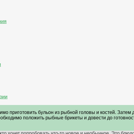
ния
и
рии
мо приготовить бульон из рыбной головы и костей. Затем д
 необходимо положить рыбные брикеты и довести до готовно
то хочет попробовать что-то новое и необычное. Это блюдо