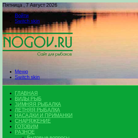
Пятница , 7 Август 2026
Войти
Switch skin
Меню
Switch skin
ГЛАВНАЯ
ВИДЫ РЫБ
ЗИМНЯЯ РЫБАЛКА
ЛЕТНЯЯ РЫБАЛКА
НАСАДКИ И ПРИМАНКИ
СНАРЯЖЕНИЕ
ГОТОВИМ
РАЗНОЕ
Бытовые вопросы