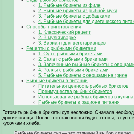
1. Рыбные брикеты из филе
2. Рыбные брикеты из рыбной муки
3. Рыбные брикеты с добавками
4. Рыбные брикеты для диетического пита
Способы приготовления
1. Классический рецепт
2. В мультиварке
3. Вариант для вегетарианцев
Рецепты с рыбными брикетами
1. Суп с рыбными брикетами
2. Салат с рыбными брикетами
3. Запеченные рыбные брикеты с овощам
4. Роллы с рыбными брикетами
5. Рыбные брикеты с овощами на гриле
Рыбные брикеты в питании
Питательная ценность рыбных брикетов
Преимущества рыбных брикетов
Использование рыбных брикетов в кулина
Рыбные брикеты в рационе питания
Готовить рыбные брикеты суп несложно. Сначала необходи
другие овощи. После того как овощи будут готовы, в суп
кусочками хлеба.
Рыбные брикеты суп — это отличный выбор для тех, к