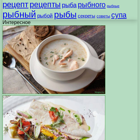
рецепт
рецепты
рыбного
рыба
рыбные
рыбный
рыбы
супа
рыбой
секреты
советы
Интересное