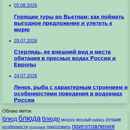
05.08.2026
Горящие туры во Вьетнам: как поймать
выгодное предложение и улететь к
морю
28.07.2026
Стерлядь, ее внешний вид и места
обитания в пресных водах России и
Европы
24.07.2026
Ленок, рыба с характерным строением и
особенностями поведения в водоемах
России
Облако меток
блюда
блюд
блюдо
лучшие
вкусного
вкусный
выбрать
приготовления
особенности
приготовить
полезные