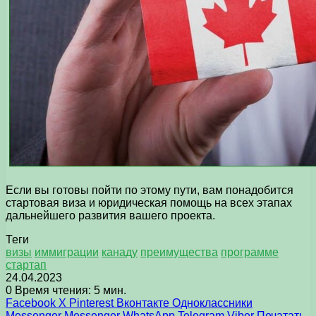
Если вы готовы пойти по этому пути, вам понадобится
стартовая виза и юридическая помощь на всех этапах
дальнейшего развития вашего проекта.
Теги
визы
иммиграции
канаду
преимущества
программе
стартап
24.04.2023
0
Время чтения: 5 мин.
Facebook
X
Pinterest
Вконтакте
Одноклассники
Messenger
Messenger
WhatsApp
Telegram
Viber
Печатать