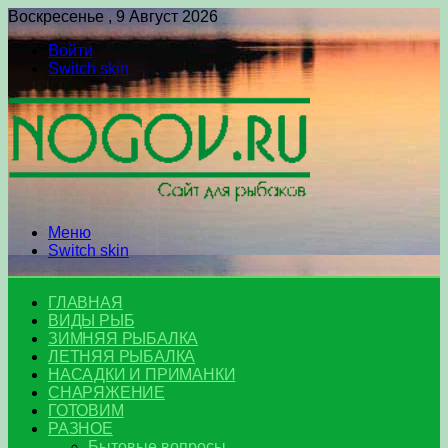
Воскресенье , 9 Август 2026
Войти
Switch skin
Меню
Switch skin
ГЛАВНАЯ
ВИДЫ РЫБ
ЗИМНЯЯ РЫБАЛКА
ЛЕТНЯЯ РЫБАЛКА
НАСАДКИ И ПРИМАНКИ
СНАРЯЖЕНИЕ
ГОТОВИМ
РАЗНОЕ
Бытовые вопросы