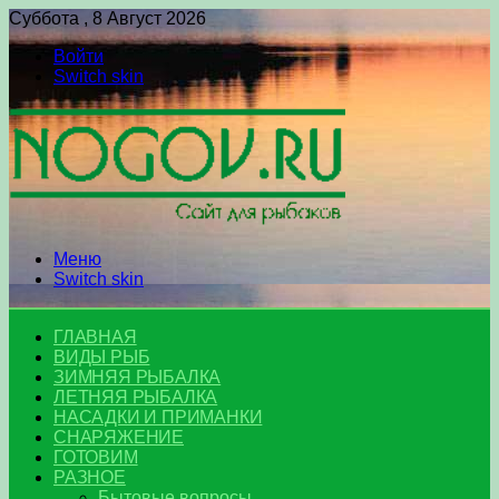
Суббота , 8 Август 2026
Войти
Switch skin
Меню
Switch skin
ГЛАВНАЯ
ВИДЫ РЫБ
ЗИМНЯЯ РЫБАЛКА
ЛЕТНЯЯ РЫБАЛКА
НАСАДКИ И ПРИМАНКИ
СНАРЯЖЕНИЕ
ГОТОВИМ
РАЗНОЕ
Бытовые вопросы