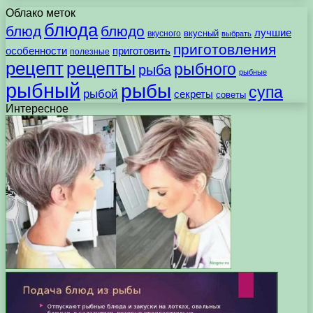
Облако меток
блюда
блюд
блюдо
лучшие
вкусного
вкусный
выбрать
приготовления
особенности
приготовить
полезные
рецепт
рецепты
рыбного
рыба
рыбные
рыбный
рыбы
супа
рыбой
секреты
советы
Интересное