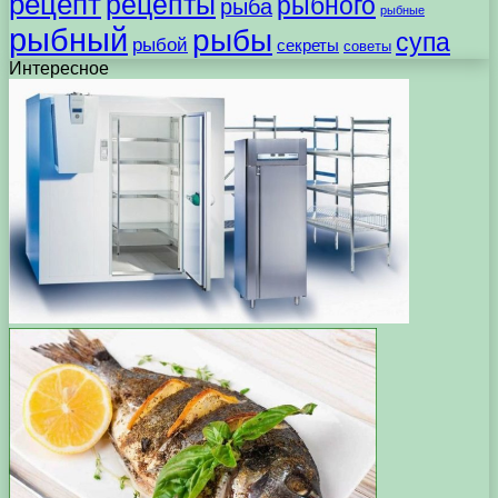
рецепт
рецепты
рыбного
рыба
рыбные
рыбный
рыбы
супа
рыбой
секреты
советы
Интересное