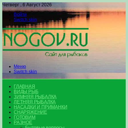
Четверг , 6 Август 2026
Войти
Switch skin
Меню
Switch skin
ГЛАВНАЯ
ВИДЫ РЫБ
ЗИМНЯЯ РЫБАЛКА
ЛЕТНЯЯ РЫБАЛКА
НАСАДКИ И ПРИМАНКИ
СНАРЯЖЕНИЕ
ГОТОВИМ
РАЗНОЕ
Бытовые вопросы