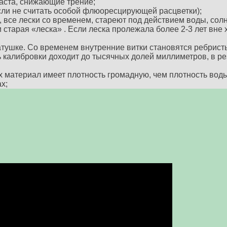
аста, снижающие трение;
ли не считать особой флюоресцирующей расцветки);
все лески со временем, стареют под действием воды, сол
и старая «леска» . Если леска пролежала более 2-3 лет вне
тушке. Со временем внутренние витки становятся ребристы
ь калибровки доходит до тысячных долей миллиметров, в ре
 материал имеет плотность громадную, чем плотность воды
х;