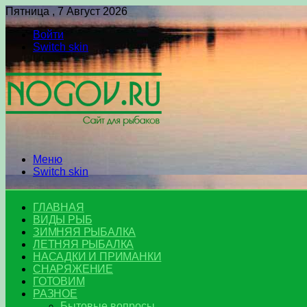
Пятница , 7 Август 2026
Войти
Switch skin
Меню
Switch skin
ГЛАВНАЯ
ВИДЫ РЫБ
ЗИМНЯЯ РЫБАЛКА
ЛЕТНЯЯ РЫБАЛКА
НАСАДКИ И ПРИМАНКИ
СНАРЯЖЕНИЕ
ГОТОВИМ
РАЗНОЕ
Бытовые вопросы