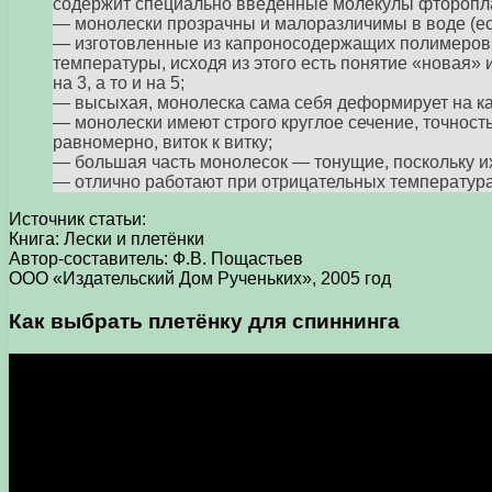
содержит специально введенные молекулы фторопл
— монолески прозрачны и малоразличимы в воде (ес
— изготовленные из капроносодержащих полимеров, 
температуры, исходя из этого есть понятие «новая» 
на 3, а то и на 5;
— высыхая, монолеска сама себя деформирует на ка
— монолески имеют строго круглое сечение, точност
равномерно, виток к витку;
— большая часть монолесок — тонущие, поскольку их
— отлично работают при отрицательных температура
Источник статьи:
Книга: Лески и плетёнки
Автор-составитель: Ф.В. Пощастьев
ООО «Издательский Дом Рученьких», 2005 год
Как выбрать плетёнку для спиннинга