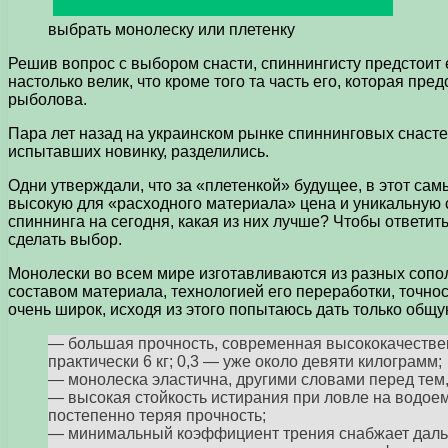
выбрать монолеску или плетенку
Решив вопрос с выбором снасти, спиннингисту предстоит 
настолько велик, что кроме того та часть его, которая п
рыболова.
Пара лет назад на украинском рынке спиннинговых снасте
испытавших новинку, разделились.
Одни утверждали, что за «плетенкой» будущее, в этот сам
высокую для «расходного материала» цена и уникальную св
спиннинга на сегодня, какая из них лучше? Чтобы ответи
сделать выбор.
Монолески во всем мире изготавливаются из разных сопо
составом материала, технологией его переработки, точно
очень широк, исходя из этого попытаюсь дать только общ
— большая прочность, современная высококачествен
практически 6 кг; 0,3 — уже около девяти килограмм;
— монолеска эластична, другими словами перед тем,
— высокая стойкость истирания при ловле на водоем
постепенно теряя прочность;
— минимальный коэффициент трения снабжает дальни