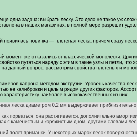
еще одна задача: выбрать леску. Это дело не такое уж сло
редставлена в наших магазинах, в полной мере разрешит удо
й появилась новинка — плетеная леска, причем сразу неск
ый момент же отказались от классической монолески. Другие
ойство путаться наряду с этим в такие узлы и петли, что х
ть на данный вопрос, рассмотрим свойства плетеных и мон
лимеров капрона методом экструзии. Уровень качества лес
стью ее калибровки и целым рядом других факторов. Ассор
ую характеристику наиболее высококачественных из них:
ная леска диаметром 0,2 мм выдерживает приблизительно 4
 как порваться, она растягивается, дополнительно амортиз
ах с каменистым и коряжистым дном, другими словами леск
й полет приманки. У некоторых марок лесок поверхностны