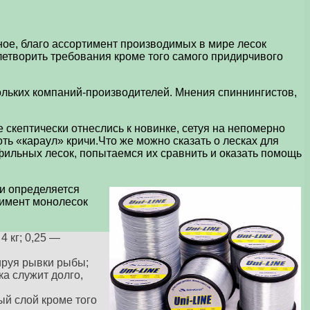
жное, благо ассортимент производимых в мире лесок
влетворить требования кроме того самого придирчивого
ольких компаний-производителей. Мнения спиннингистов,
 скептически отнеслись к новинке, сетуя на непомерно
оть «караул» кричи.Что же можно сказать о лесках для
офильных лесок, попытаемся их сравнить и оказать помощь
ки определяется
тимент монолесок
 кг; 0,25 —
ируя рывки рыбы;
а служит долго,
й слой кроме того