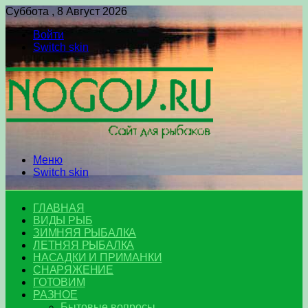
Суббота , 8 Август 2026
Войти
Switch skin
Меню
Switch skin
ГЛАВНАЯ
ВИДЫ РЫБ
ЗИМНЯЯ РЫБАЛКА
ЛЕТНЯЯ РЫБАЛКА
НАСАДКИ И ПРИМАНКИ
СНАРЯЖЕНИЕ
ГОТОВИМ
РАЗНОЕ
Бытовые вопросы