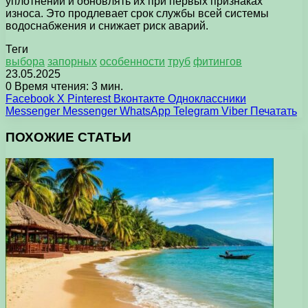
уплотнений и обновлять их при первых признаках
износа. Это продлевает срок службы всей системы
водоснабжения и снижает риск аварий.
Теги
выбора
запорных
особенности
труб
фитингов
23.05.2025
0
Время чтения: 3 мин.
Facebook
X
Pinterest
Вконтакте
Одноклассники
Messenger
Messenger
WhatsApp
Telegram
Viber
Печатать
ПОХОЖИЕ СТАТЬИ