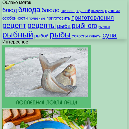
Облако меток
блюда
блюд
блюдо
лучшие
вкусного
вкусный
выбрать
приготовления
особенности
приготовить
полезные
рецепт
рецепты
рыбного
рыба
рыбные
рыбный
рыбы
супа
рыбой
секреты
советы
Интересное