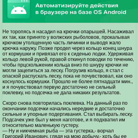
Не торопясь я насадил на крючки опарышей. Насаживал
их так, как принято у волжских рыболовов, прокалывая
крючком утолщенную часть личинки и выводя жало
крючка наружу. Позже продел через кольцо конец шнура
от кормушки и привязал его к сиденью лодки. Удерживая
кольцо левой рукой, правой откинул поводки по течению,
чтобы прцскольжении кольца вниз по шнуру крючки не
могли зацепиться за леску. Погрузив кольцо, я стал с
опаской распускать леску, пока не почувствовал, как оно
коснулось кормушки. Прошло не более пятнадцати мин.,
и я почувствовал первую достаточно не сильный
поклевку, но подсечка не дала никаких результатов.
Скоро снова повторилась поклевка. На данный раз по
окончании подсечки начались нередкие и достаточно
сильные и упорные подергивания. Стал выбирать леску.
Подсачек уже был у меня наготове, и я подхватил им
относительно маленькую густеру.
— Ну и никчемная рыба — эта густерка,- ворчал
Григорий Иванович, глядя на мою добычу,- хоть бы ее