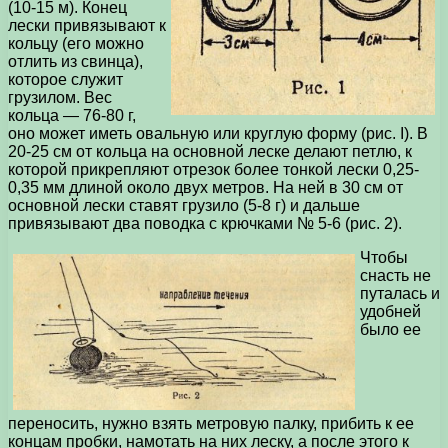
(10-15 м). Конец
лески привязывают к
кольцу (его можно
отлить из свинца),
которое служит
грузилом. Вес
кольца — 76-80 г,
оно может иметь овальную или круглую форму (рис. I). В
20-25 см от кольца на основной леске делают петлю, к
которой прикрепляют отрезок более тонкой лески 0,25-
0,35 мм длиной около двух метров. На ней в 30 см от
основной лески ставят грузило (5-8 г) и дальше
привязывают два поводка с крючками № 5-6 (рис. 2).
Чтобы
снасть не
путалась и
удобней
было ее
переносить, нужно взять метровую палку, прибить к ее
концам пробки, намотать на них леску, а после этого к