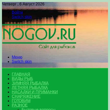
Четверг , 6 Август 2026
Войти
Switch skin
Меню
Switch skin
ГЛАВНАЯ
ВИДЫ РЫБ
ЗИМНЯЯ РЫБАЛКА
ЛЕТНЯЯ РЫБАЛКА
НАСАДКИ И ПРИМАНКИ
СНАРЯЖЕНИЕ
ГОТОВИМ
РАЗНОЕ
Бытовые вопросы