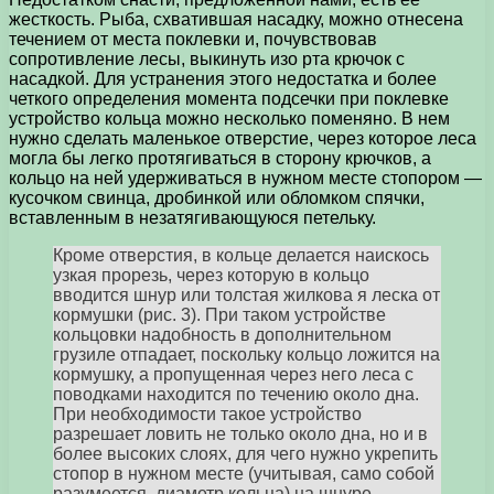
жесткость. Рыба, схватившая насадку, можно отнесена
течением от места поклевки и, почувствовав
сопротивление лесы, выкинуть изо рта крючок с
насадкой. Для устранения этого недостатка и более
четкого определения момента подсечки при поклевке
устройство кольца можно несколько поменяно. В нем
нужно сделать маленькое отверстие, через которое леса
могла бы легко протягиваться в сторону крючков, а
кольцо на ней удерживаться в нужном месте стопором —
кусочком свинца, дробинкой или обломком спячки,
вставленным в незатягивающуюся петельку.
Кроме отверстия, в кольце делается наискось
узкая прорезь, через которую в кольцо
вводится шнур или толстая жилкова я леска от
кормушки (рис. 3). При таком устройстве
кольцовки надобность в дополнительном
грузиле отпадает, поскольку кольцо ложится на
кормушку, а пропущенная через него леса с
поводками находится по течению около дна.
При необходимости такое устройство
разрешает ловить не только около дна, но и в
более высоких слоях, для чего нужно укрепить
стопор в нужном месте (учитывая, само собой
разумеется, диаметр кольца) на шнуре