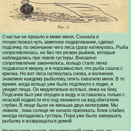
Счастье не прошло и мимо меня. Сначала я
почувствовал чуть заметное подергивание, сделал
подсечку, по окончании чего леса сразу натянулась. Рыба
сопротивлялась, но без тех резких рывков, которые
наблюдались при ловле густеры. Внезапно
сопротивление закончилось, кольцо стало легко
подаваться кверху, и я поразмыслил, что рыба сошла с
крючка. Но вот леса натянулась снова, и волнение,
знакомое каждому рыболову, опять охватило меня. В то
время, когда кольцо уже было подтянуто к лодке, я
увидел леща. Он медлительно всплыл, лежа на боку.
Подсачек был уже опущен в воду, и оставалось только с
опаской подвести его под ленивого на вид обитателя
глубин. В леще было не меньше двух килограмм. Мы
ловили , пока солнце не начало припекать. Клев слабел,
иногда попадалась густера. Пора уже было завершать
рыбалку и возвращаться домой.
Недостатком снасти, предложенной нами, есть ее