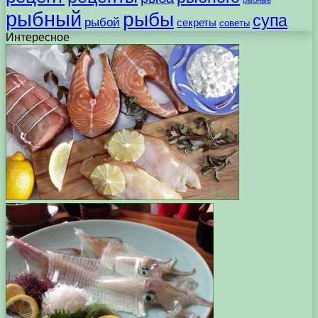
рыбные
рыбный
рыбы
супа
рыбой
секреты
советы
Интересное