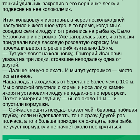
тонкий удильник, закрепив в его вершинке леску и
подвесив на нее колокольчик.
Итак, кольцовку я изготовил, а через несколько дней
наступило и желанное утро, в то время, когда мы с
соседом сели в лодку и отправились на рыбалку. Было
безоблачно и негромко. Уже загоралась заря, и отблески
придавали воде ласковую розоватую окраску. Мы
проехали вверх по реке приблизительно 1,5 км.
— Тут уже ловят на кольцовку,- Григорий Иванович
указал на три лодки, стоявшие неподалеку одна от
другой.
— Дальше ненужно ехать. И мы тут устроимся — место
испытанное.
Наша лодка находилась от берега не более чем в 100 м.
Мы с опаской опустили с кормы и носа лодки камни-
якоря и установили лодку неподвижно поперек реки.
Позже измерили глубину — было около 11 м — и
опустили кормушки.
— Сейчас спешить некуда,- сказал мой тбварищ, набивая
трубку,- если и будет клевать, то не сразу. Другой раз
полчаса, а то и больше приходится ожидать, пока рыба
не учует кормушку и не начнет около нее крутиться.