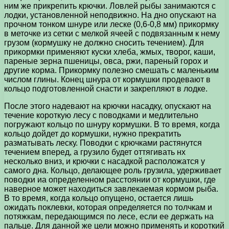
ним же прикрепить крючки. Ловлей рыбы занимаются с
лодки, установленной неподвижно. На дно опускают на
прочном тонком шнуре или леске (0,6-0,8 мм) прикормку
в меточке из сетки с мелкой ячеей с подвязанным к нему
грузом (кормушку не должно сносить течением). Для
прикормки применяют куски хлеба, жмых, творог, каши,
пареные зерна пшеницы, овса, ржи, пареный горох и
другие корма. Прикормку полезно смешать с маленьким
числом глины. Конец шнура от кормушки продевают в
кольцо подготовленной снасти и закрепляют в лодке.
После этого надевают на крючки насадку, опускают на
течение короткую лесу с поводками и медлительно
погружают кольцо по шнуру кормушки. В то время, когда
кольцо дойдет до кормушки, нужно прекратить
разматывать леску. Поводки с крючками растянутся
течением вперед, а грузило будет оттягивать нх
несколько вниз, и крючки с насадкой расположатся у
самого дна. Кольцо, делающее роль грузила, удерживает
поводки иа определенном расстоянии от кормушки, где
наверное может находиться завлекаемая кормом рыба.
В то время, когда кольцо опущено, остается лишь
ожидать поклевки, которая определяется по толчкам и
потяжкам, передающимся по лесе, если ее держать на
пальце. Для данной же цели можно применять и короткий