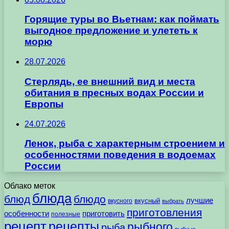
Горящие туры во Вьетнам: как поймать
выгодное предложение и улететь к
морю
28.07.2026
Стерлядь, ее внешний вид и места
обитания в пресных водах России и
Европы
24.07.2026
Ленок, рыба с характерным строением и
особенностями поведения в водоемах
России
Облако меток
блюда
блюд
блюдо
лучшие
вкусного
вкусный
выбрать
приготовления
особенности
приготовить
полезные
рецепт
рецепты
рыбного
рыба