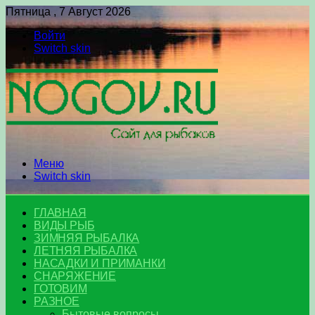
Пятница , 7 Август 2026
Войти
Switch skin
Меню
Switch skin
ГЛАВНАЯ
ВИДЫ РЫБ
ЗИМНЯЯ РЫБАЛКА
ЛЕТНЯЯ РЫБАЛКА
НАСАДКИ И ПРИМАНКИ
СНАРЯЖЕНИЕ
ГОТОВИМ
РАЗНОЕ
Бытовые вопросы