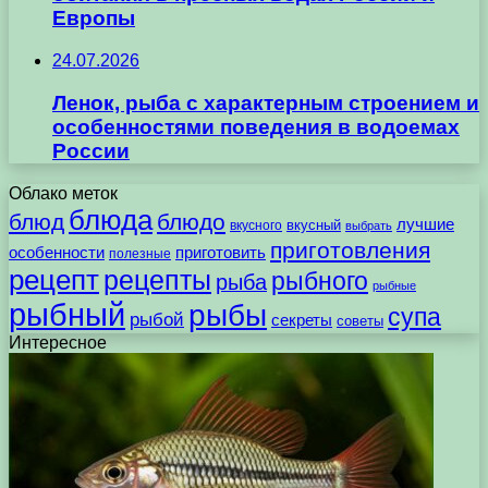
Европы
24.07.2026
Ленок, рыба с характерным строением и
особенностями поведения в водоемах
России
Облако меток
блюда
блюд
блюдо
лучшие
вкусного
вкусный
выбрать
приготовления
особенности
приготовить
полезные
рецепт
рецепты
рыбного
рыба
рыбные
рыбный
рыбы
супа
рыбой
секреты
советы
Интересное