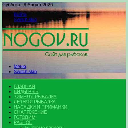
Суббота , 8 Август 2026
Войти
Switch skin
Меню
Switch skin
ГЛАВНАЯ
ВИДЫ РЫБ
ЗИМНЯЯ РЫБАЛКА
ЛЕТНЯЯ РЫБАЛКА
НАСАДКИ И ПРИМАНКИ
СНАРЯЖЕНИЕ
ГОТОВИМ
РАЗНОЕ
Бытовые вопросы