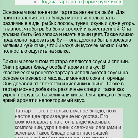
Подача тартара в форме рулетиков
Основным компонентом тартара является рыба. Для
приготовления этого блюда можно использовать
различные виды рыбы: лосось, тунец, окунь и даже угорь.
Главное, чтобы рыба была свежей и качественной. Она
должна быть без запаха и иметь яркий цвет. Также важно
правильно нарезать рыбу — она должна быть нарезана
мелкими кубиками, чтобы каждый кусочек можно было
полностью ощутить на языке.
Важным элементом тартара являются соусы и специи.
Они придают блюду особый аромат и вкус. В
классическом рецепте тартара используются соусы на
основе оливкового масла, лимонного сока и горчицы.
Они добавляют свежести и кислинки к рыбе. Также в
тартар можно добавить различные специи, такие как
укроп, петрушка, базилик или кинза. Они придают блюду
яркий аромат и неповторимый вкус.
Тартар — это не только вкусное блюдо, но и
настоящее произведение искусства. Его
можно подавать на стол в виде красивых
композиций, украшенных свежими овощами и
зеленью. Такое блюдо станет настоящей