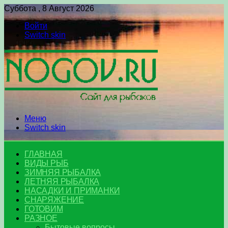
Суббота , 8 Август 2026
Войти
Switch skin
Меню
Switch skin
ГЛАВНАЯ
ВИДЫ РЫБ
ЗИМНЯЯ РЫБАЛКА
ЛЕТНЯЯ РЫБАЛКА
НАСАДКИ И ПРИМАНКИ
СНАРЯЖЕНИЕ
ГОТОВИМ
РАЗНОЕ
Бытовые вопросы