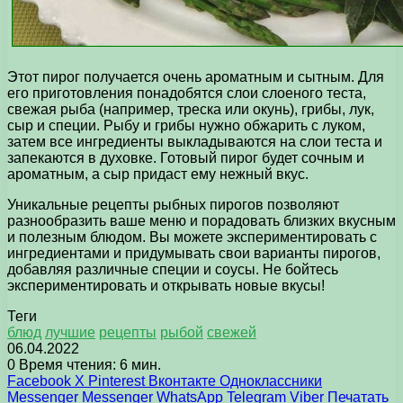
Этот пирог получается очень ароматным и сытным. Для
его приготовления понадобятся слои слоеного теста,
свежая рыба (например, треска или окунь), грибы, лук,
сыр и специи. Рыбу и грибы нужно обжарить с луком,
затем все ингредиенты выкладываются на слои теста и
запекаются в духовке. Готовый пирог будет сочным и
ароматным, а сыр придаст ему нежный вкус.
Уникальные рецепты рыбных пирогов позволяют
разнообразить ваше меню и порадовать близких вкусным
и полезным блюдом. Вы можете экспериментировать с
ингредиентами и придумывать свои варианты пирогов,
добавляя различные специи и соусы. Не бойтесь
экспериментировать и открывать новые вкусы!
Теги
блюд
лучшие
рецепты
рыбой
свежей
06.04.2022
0
Время чтения: 6 мин.
Facebook
X
Pinterest
Вконтакте
Одноклассники
Messenger
Messenger
WhatsApp
Telegram
Viber
Печатать