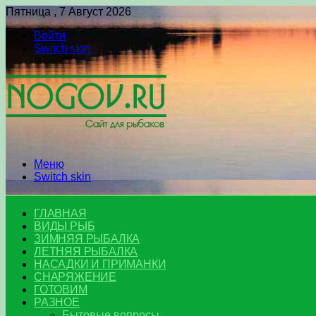
Пятница , 7 Август 2026
Войти
Switch skin
Меню
Switch skin
ГЛАВНАЯ
ВИДЫ РЫБ
ЗИМНЯЯ РЫБАЛКА
ЛЕТНЯЯ РЫБАЛКА
НАСАДКИ И ПРИМАНКИ
СНАРЯЖЕНИЕ
ГОТОВИМ
РАЗНОЕ
Бытовые вопросы