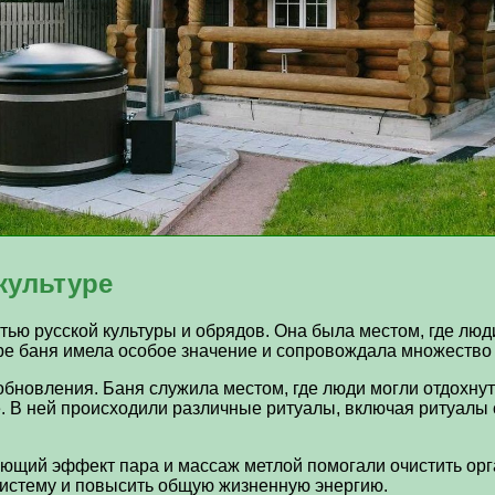
культуре
ью русской культуры и обрядов. Она была местом, где люди
уре баня имела особое значение и сопровождала множество
новления. Баня служила местом, где люди могли отдохнуть
 В ней происходили различные ритуалы, включая ритуалы 
ющий эффект пара и массаж метлой помогали очистить орг
систему и повысить общую жизненную энергию.