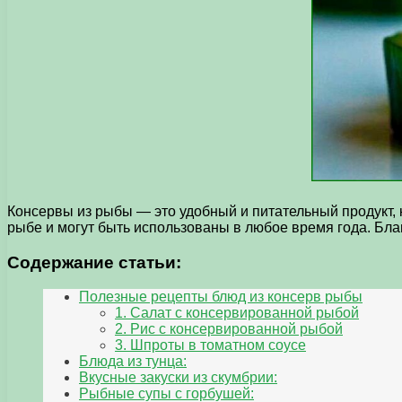
Консервы из рыбы — это удобный и питательный продукт,
рыбе и могут быть использованы в любое время года. Благ
Содержание статьи:
Полезные рецепты блюд из консерв рыбы
1. Салат с консервированной рыбой
2. Рис с консервированной рыбой
3. Шпроты в томатном соусе
Блюда из тунца:
Вкусные закуски из скумбрии:
Рыбные супы с горбушей: