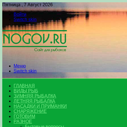
Пятница , 7 Август 2026
Войти
Switch skin
Меню
Switch skin
ГЛАВНАЯ
ВИДЫ РЫБ
ЗИМНЯЯ РЫБАЛКА
ЛЕТНЯЯ РЫБАЛКА
НАСАДКИ И ПРИМАНКИ
СНАРЯЖЕНИЕ
ГОТОВИМ
РАЗНОЕ
Бытовые вопросы