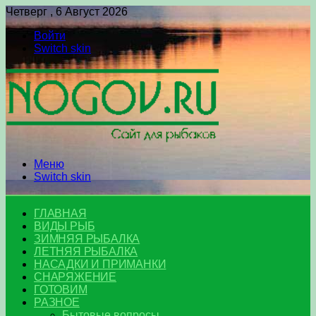
Четверг , 6 Август 2026
Войти
Switch skin
Меню
Switch skin
ГЛАВНАЯ
ВИДЫ РЫБ
ЗИМНЯЯ РЫБАЛКА
ЛЕТНЯЯ РЫБАЛКА
НАСАДКИ И ПРИМАНКИ
СНАРЯЖЕНИЕ
ГОТОВИМ
РАЗНОЕ
Бытовые вопросы