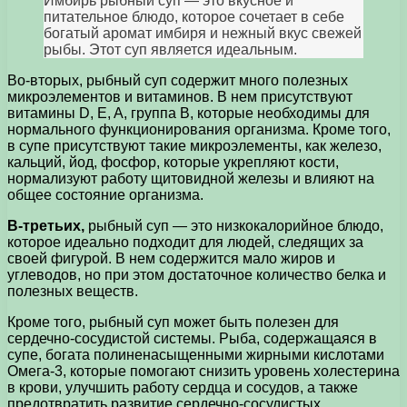
Имбирь рыбный суп — это вкусное и
питательное блюдо, которое сочетает в себе
богатый аромат имбиря и нежный вкус свежей
рыбы. Этот суп является идеальным.
Во-вторых, рыбный суп содержит много полезных
микроэлементов и витаминов. В нем присутствуют
витамины D, E, A, группа В, которые необходимы для
нормального функционирования организма. Кроме того,
в супе присутствуют такие микроэлементы, как железо,
кальций, йод, фосфор, которые укрепляют кости,
нормализуют работу щитовидной железы и влияют на
общее состояние организма.
В-третьих,
рыбный суп — это низкокалорийное блюдо,
которое идеально подходит для людей, следящих за
своей фигурой. В нем содержится мало жиров и
углеводов, но при этом достаточное количество белка и
полезных веществ.
Кроме того, рыбный суп может быть полезен для
сердечно-сосудистой системы. Рыба, содержащаяся в
супе, богата полиненасыщенными жирными кислотами
Омега-3, которые помогают снизить уровень холестерина
в крови, улучшить работу сердца и сосудов, а также
предотвратить развитие сердечно-сосудистых