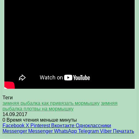
Теги
зимняя рыбалка как привязать мормышку
зимняя
рыбалка плотвы на мормышку
14.09.2017
0
Время чтения меньше минуты
Facebook
X
Pinterest
Вконтакте
Одноклассники
Messenger
Messenger
WhatsApp
Telegram
Viber
Печатать