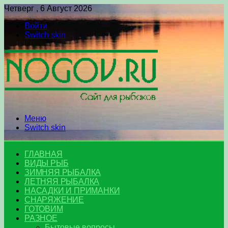
Четверг , 6 Август 2026
Войти
Switch skin
Меню
Switch skin
ГЛАВНАЯ
ВИДЫ РЫБ
ЗИМНЯЯ РЫБАЛКА
ЛЕТНЯЯ РЫБАЛКА
НАСАДКИ И ПРИМАНКИ
СНАРЯЖЕНИЕ
ГОТОВИМ
РАЗНОЕ
Бытовые вопросы