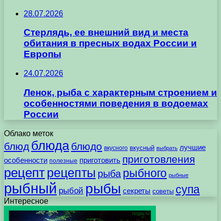
28.07.2026
Стерлядь, ее внешний вид и места
обитания в пресных водах России и
Европы
24.07.2026
Ленок, рыба с характерным строением и
особенностями поведения в водоемах
России
Облако меток
блюда
блюд
блюдо
лучшие
вкусного
вкусный
выбрать
приготовления
особенности
приготовить
полезные
рецепт
рецепты
рыбного
рыба
рыбные
рыбный
рыбы
супа
рыбой
секреты
советы
Интересное