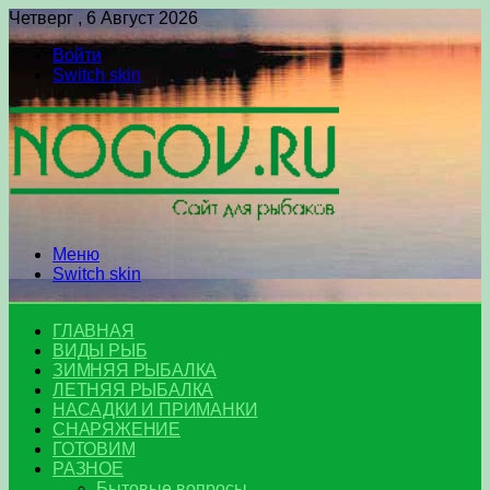
Четверг , 6 Август 2026
Войти
Switch skin
Меню
Switch skin
ГЛАВНАЯ
ВИДЫ РЫБ
ЗИМНЯЯ РЫБАЛКА
ЛЕТНЯЯ РЫБАЛКА
НАСАДКИ И ПРИМАНКИ
СНАРЯЖЕНИЕ
ГОТОВИМ
РАЗНОЕ
Бытовые вопросы