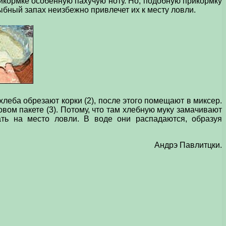
рикормке особенную пахучую ноту. Но, подобную прикормку
ыбный запах неизбежно привлечет их к месту ловли.
 хлеба обрезают корки (2), после этого помещают в миксер.
ом пакете (3). Потому, что там хлебную муку замачивают
ть на место ловли. В воде они распадаются, образуя
Андрэ Павлитцки.