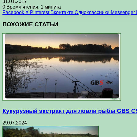
31.01.2017
0
Время чтения: 1 минута
Facebook
X
Pinterest
Вконтакте
Одноклассники
Messenger
ПОХОЖИЕ СТАТЬИ
Кукурузный экстракт для ловли рыбы GBS C
29.07.2024