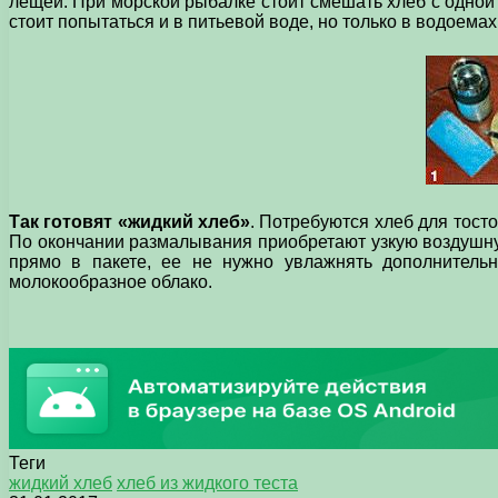
лещей. При морской рыбалке стоит смешать хлеб с одной 
стоит попытаться и в питьевой воде, но только в водоема
Так готовят «жидкий хлеб»
. Потребуются хлеб для тосто
По окончании размалывания приобретают узкую воздушную
прямо в пакете, ее не нужно увлажнять дополнитель
молокообразное облако.
Теги
жидкий хлеб
хлеб из жидкого теста