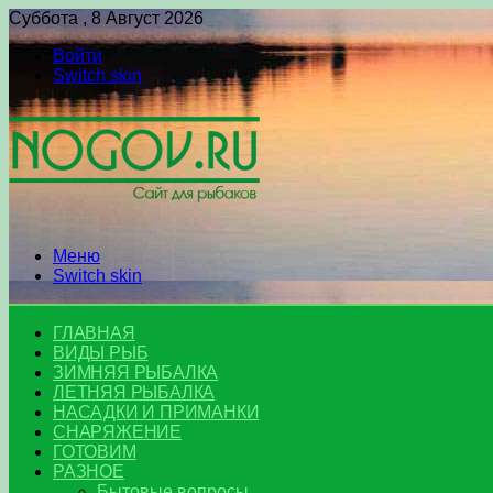
Суббота , 8 Август 2026
Войти
Switch skin
Меню
Switch skin
ГЛАВНАЯ
ВИДЫ РЫБ
ЗИМНЯЯ РЫБАЛКА
ЛЕТНЯЯ РЫБАЛКА
НАСАДКИ И ПРИМАНКИ
СНАРЯЖЕНИЕ
ГОТОВИМ
РАЗНОЕ
Бытовые вопросы