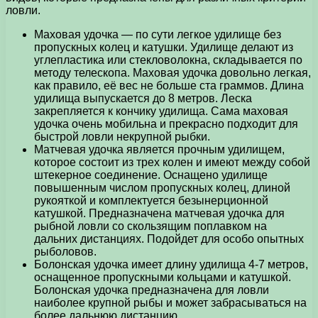
ловли.
Маховая удочка — по сути легкое удилище без
пропускных колец и катушки. Удилище делают из
углепластика или стекловолокна, складывается по
методу телескопа. Маховая удочка довольно легкая,
как правило, её вес не больше ста граммов. Длина
удилища выпускается до 8 метров. Леска
закрепляется к кончику удилища. Сама маховая
удочка очень мобильна и прекрасно подходит для
быстрой ловли некрупной рыбки.
Матчевая удочка является прочным удилищем,
которое состоит из трех колен и имеют между собой
штекерное соединение. Оснащено удилище
повышенным числом пропускных колец, длиной
рукояткой и комплектуется безынерционной
катушкой. Предназначена матчевая удочка для
рыбной ловли со скользящим поплавком на
дальних дистанциях. Подойдет для особо опытных
рыболовов.
Болонская удочка имеет длину удилища 4-7 метров,
оснащенное пропускными кольцами и катушкой.
Болонская удочка предназначена для ловли
наиболее крупной рыбы и может забрасываться на
более дальнюю дистанцию.