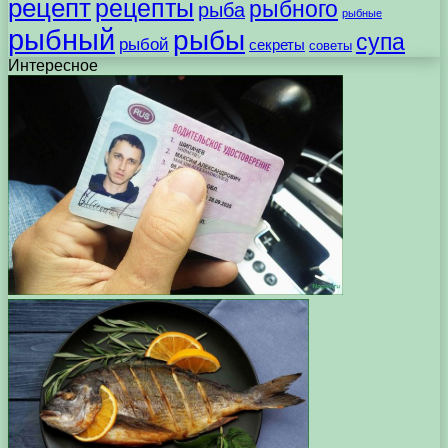
рецепт
рецепты
рыбного
рыба
рыбные
рыбный
рыбы
супа
рыбой
секреты
советы
Интересное