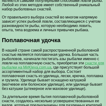
являются самыми популярными способами ловли рыбы.
Любой из этих методов имеет собственный уникальный
набор рыболовных снастей.
От правильного выбора снастей во многом напрямую
зависит успех рыбной ловли, составляющиеся с учетом
разновидности рыбы, которую необходимо ловить,
опыта, типа водоема и личных привычек рыбака.
Поплавочная удочка
В нашей стране самой распространенной рыболовной
снастью является поплавочная удочка. Большая часть
рыболовов, начинали постигать азы рыбалки именно с
ловли на поплавочную снасть, приобретая эти
снасти для
рыбалки на MirKleva.com.ua
, где присутствует большой
ассортиментный набор для выбора. Состоит
поплавочная снасть из удилища, лески, крючка, поплавка
и грузила. Удилище бывает оснащено катушкой
(матчевое или болонское удилище), или удилище бывает
без катушки (штекерное или маховое удилище).
За длительное время бытия поплавочной рыболовной
снасти, создалось несколько усовершенствованных ее
видов, которые предназначены для различных критерий