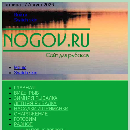
Пятница , 7 Август 2026
Войти
Switch skin
Меню
Switch skin
ГЛАВНАЯ
ВИДЫ РЫБ
ЗИМНЯЯ РЫБАЛКА
ЛЕТНЯЯ РЫБАЛКА
НАСАДКИ И ПРИМАНКИ
СНАРЯЖЕНИЕ
ГОТОВИМ
РАЗНОЕ
Бытовые вопросы