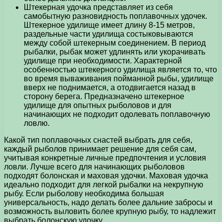
Штекерная удочка представляет из себя
самобытную разновидность поплавочных удочек.
Штекерное удилище имеет длину 8-15 метров,
раздельные части удилища состыковываются
между собой штекерным соединением. В период
рыбалки, рыбак может удлинять или укорачивать
удилище при необходимости. Характерной
особенностью штекерного удилища является то, что
во время вываживания пойманной рыбы, удилище
вверх не поднимается, а отодвигается назад в
сторону берега. Предназначено штекерное
удилище для опытных рыболовов и для
начинающих не подходит одолевать поплавочную
ловлю.
Какой тип поплавочных снастей выбрать для себя,
каждый рыболов принимает решение для себя сам,
учитывая конкретные личные предпочтения и условия
ловли. Лучше всего для начинающих рыболовов
подходят болонская и маховая удочки. Маховая удочка
идеально подходит для легкой рыбалки на некрупную
рыбу. Если рыболову необходима большая
универсальность, надо делать более дальние забросы и
возможность выловить более крупную рыбу, то надлежит
выбрать болонскую удочку.