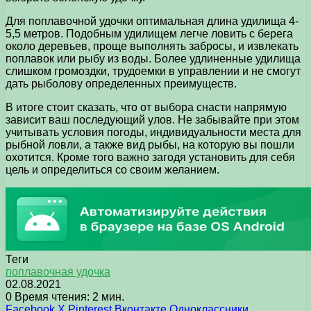
Для поплавочной удочки оптимальная длина удилища 4-
5,5 метров. Подобным удилищем легче ловить с берега
около деревьев, проще выполнять забросы, и извлекать
поплавок или рыбу из воды. Более удлиненные удилища
слишком громоздки, трудоемки в управлении и не смогут
дать рыболову определенных преимуществ.
В итоге стоит сказать, что от выбора снасти напрямую
зависит ваш последующий улов. Не забывайте при этом
учитывать условия погоды, индивидуальности места для
рыбной ловли, а также вид рыбы, на которую вы пошли
охотится. Кроме того важно загодя установить для себя
цель и определиться со своим желанием.
Теги
поплавочная удочка
02.08.2021
0
Время чтения: 2 мин.
Facebook
X
Pinterest
Вконтакте
Одноклассники