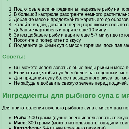
Подготовьте все ингредиенты: нарежьте рыбу на порци
В большой кастрюле разогрейте немного растительног
Добавьте мясо и продолжайте жарить его до образов
Залейте водой, добавьте перец горошком и соль по в
Добавьте картофель и варите еще 10 минут.
Затем добавьте рыбу и варите еще 5-7 минут до гот
Посолите и поперчите по вкусу.
Подавайте рыбный суп с мясом горячим, посыпав зе
Советы:
Вы можете использовать любые виды рыбы и мяса по
Если хотите, чтобы суп был более насыщенным, мож
Для придания супу более насыщенного вкуса, вы мож
Не забудьте добавить свежую зелень перед подачей. 
Ингредиенты для рыбного супа с м
Для приготовления вкусного рыбного супа с мясом вам п
Рыба:
500 грамм (лучше всего использовать свежую р
Мясо:
300 грамм (можно использовать говядину, свин
Картофель:
3-4 штуки (среднего размера)