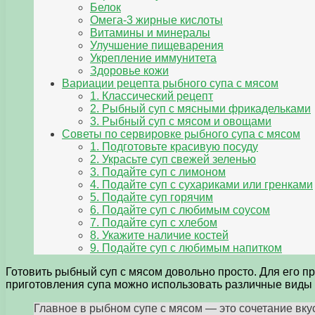
Белок
Омега-3 жирные кислоты
Витамины и минералы
Улучшение пищеварения
Укрепление иммунитета
Здоровье кожи
Вариации рецепта рыбного супа с мясом
1. Классический рецепт
2. Рыбный суп с мясными фрикадельками
3. Рыбный суп с мясом и овощами
Советы по сервировке рыбного супа с мясом
1. Подготовьте красивую посуду
2. Украсьте суп свежей зеленью
3. Подайте суп с лимоном
4. Подайте суп с сухариками или гренками
5. Подайте суп горячим
6. Подайте суп с любимым соусом
7. Подайте суп с хлебом
8. Укажите наличие костей
9. Подайте суп с любимым напитком
Готовить рыбный суп с мясом довольно просто. Для его п
приготовления супа можно использовать различные виды ры
Главное в рыбном супе с мясом — это сочетание вкус