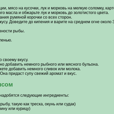
и, мясо на кусочки, лук и морковь на мелкую соломку, карт
о масла и обжарьте лук и морковь до золотистого цвета.
ания румяной корочки со всех сторон.
кусу. Доведите до кипения и варите на среднем огне около 3
овности рыбы.
ленью.
 своему вкусу.
но добавить немного рыбного или мясного бульона.
ете добавить немного сливок или молока.
Она придаст супу свежий аромат и вкус.
ясом
онадобятся следующие ингредиенты:
ыбу, такую как треска, окунь или судак)
ину или курицу)