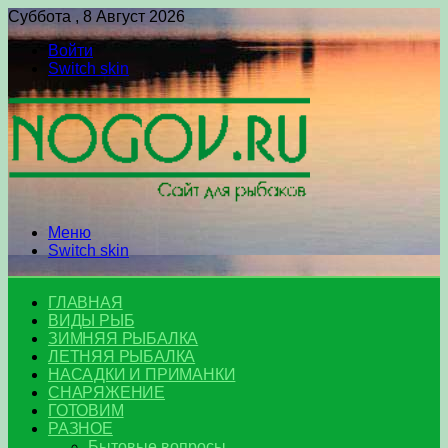
Суббота , 8 Август 2026
Войти
Switch skin
Меню
Switch skin
ГЛАВНАЯ
ВИДЫ РЫБ
ЗИМНЯЯ РЫБАЛКА
ЛЕТНЯЯ РЫБАЛКА
НАСАДКИ И ПРИМАНКИ
СНАРЯЖЕНИЕ
ГОТОВИМ
РАЗНОЕ
Бытовые вопросы