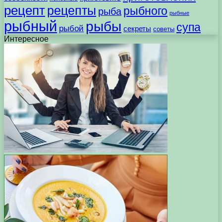
рецепт
рецепты
рыбного
рыба
рыбные
рыбный
рыбы
супа
рыбой
секреты
советы
Интересное